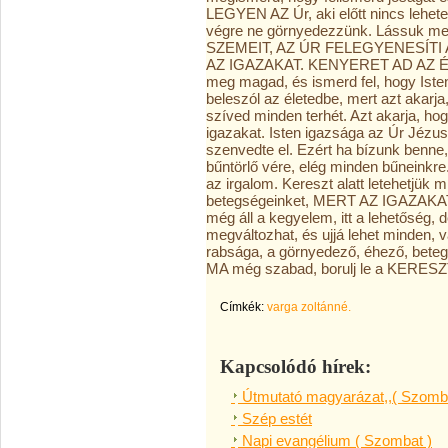
LEGYEN AZ Úr, aki előtt nincs lehetet
végre ne görnyedezzünk. Lássuk 
SZEMEIT, AZ ÚR FELEGYENESÍT
AZ IGAZAKAT. KENYERET AD AZ ÉHE
meg magad, és ismerd fel, hogy Isten
beleszól az életedbe, mert azt akarj
szíved minden terhét. Azt akarja, ho
igazakat. Isten igazsága az Úr Jézus
szenvedte el. Ezért ha bízunk benne, 
bűntörlő vére, elég minden bűneinkr
az irgalom. Kereszt alatt letehetjük 
betegségeinket, MERT AZ IGAZAK
még áll a kegyelem, itt a lehetőség, 
megváltozhat, és ujjá lehet minden,
rabsága, a görnyedező, éhező, beteg
MA még szabad, borulj le a KERESZT 
Címkék:
varga zoltánné.
Kapcsolódó hírek:
Útmutató magyarázat,,( Szomba
Szép estét
Napi evangélium ( Szombat )