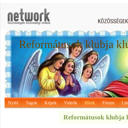
Reformátusok klubja kl
Nyitó
Tagok
Képek
Videók
Hírek
Fórum
Li
Reformátusok klubja k