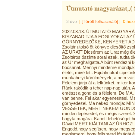
Útmutató magyarázat,,( 
3 éve
|
[Törölt felhasználó]
|
0 hoz
2022.08.13. ÚTMUTATÓ MAGYARÁ
KISZABADÍTJA A FOGLYOKAT AZ 
GÖRNYEDEZŐKE, KENYERET AD AZ 
Zsoltár utolsó öt könyve dicsőítő z
AZ URAT" Dicsérem az Urat még éle
Zsoltáros őszinte sorai ezek, tudta d
az Úr meghallgatta.A bűnt rendezni ke
bocsánat. Mennyi mindenre mondjuk,
életét, mivé lett. Fájdalmakat cipelü
munkahelyi körülmények, a nem vár e
Félelem járja át a lelkünket, mikor ko
Ránk rakódik a teher nap-nap után. A
emészt a gond és a félelem. De MA, I
van benne. Fel akar egyenesítési. Ma 
görnyedezel. Ma neked mondja:
VESSÉTEK, MERT NÉKEM GONDOM V
minden lépésedet, és mégis szeret. S
hagyta magára. Kapott lehetőséget ho
Dávid MERT KIÁLTANI AZ ÚRHOZ! Ist
Engedd,hogy segítsen, hogy megsegít
megismerd, hogy felismerd jóságát 