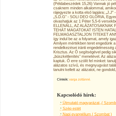
(Példabeszédek 15,26) Vannak jó pél
csaknem minden alkalommal, amikor
rájegyezte a kotta első lapjára; „J.J”
„S.D.G" - SOLI DEO GLÓRIA, Egyedül
olvashatjuk az 1 Péter 5,5-6 ver
ELLENÁLL, AZ ALÁZATOSAKNAK 
TEHÁT MAGATOKAT ISTEN HATAL
FELMAGASZTALJON TITEKET ANNAK I
így indul be az a folyamat, amely ig
Amilyen mértékben teret engedünk a S
rendelkezései iránti engedelmesség á
Krisztus. Az Ő segítségével pedig s
„büszkétlenítés" menetével. Az aláza
kaptuk. Ő erre szólít fel minket: tan
alázatos szívű, és megnyugvást talál
tanulni kellett az alázatot, ne gond
Címkék:
varga zoltánné.
Kapcsolódó hírek:
Útmutató magyarázat,,( Szomba
Szép estét
Napi evangélium ( Szombat )