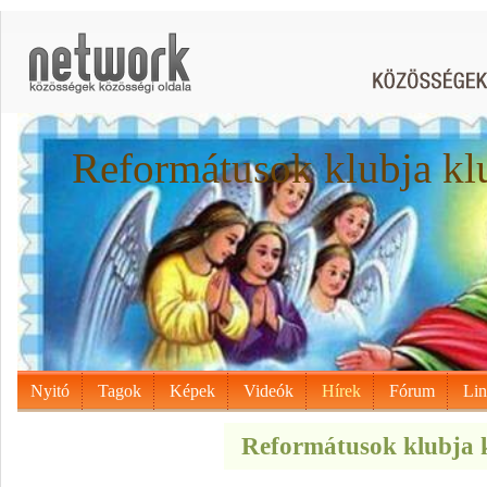
Reformátusok klubja kl
Nyitó
Tagok
Képek
Videók
Hírek
Fórum
Li
Reformátusok klubja k