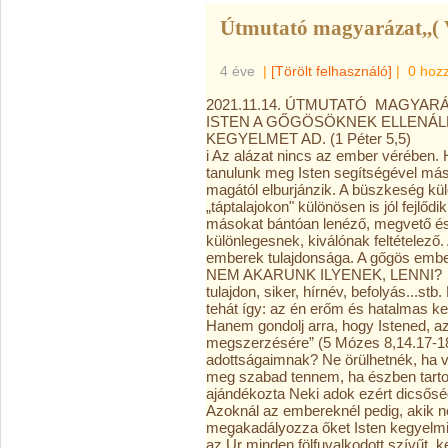
Útmutató magyarázat,,( 
4 éve
|
[Törölt felhasználó]
|
0 hoz
2021.11.14. ÚTMUTATÓ MAGYARÁ
ISTEN A GŐGÖSÖKNEK ELLENÁLL
KEGYELMET AD. (1 Péter 5,5)
i Az alázat nincs az ember vérében
tanulunk meg Isten segítségével más
magától elburjánzik. A büszkeség kül
„táptalajokon" különösen is jól fejlődik
másokat bántóan lenéző, megvető és e
különlegesnek, kiválónak feltételező
emberek tulajdonsága. A gőgös emb
NEM AKARUNK ILYENEK, LENNI? Gőg
tulajdon, siker, hírnév, befolyás...st
tehát így: az én erőm és hatalmas 
Hanem gondolj arra, hogy Istened, a
megszerzésére” (5 Mózes 8,14.17-1
adottságaimnak? Ne örülhetnék, ha 
meg szabad tennem, ha észben tarto
ajándékozta Neki adok ezért dic
Azoknál az embereknél pedig, akik 
megakadályozza őket Isten kegyelmi
az Úr minden fölfuvalkodott szívűt, 