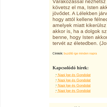
Várakozással nézhetsz a
követsz el ma, Isten akko
jövődet. A Lélekben járv
hogy attól kellene félne
amelyek miatt kikerülsz 
akkor is, ha a dolgok s
benne, hogy Isten akkor
tervét az életedben. (J
Címkék:
buzdító ige minden napra
Kapcsolódó hírek:
Napi Ige és Gondolat
Napi Ige és Gondolat
Napi Ige és Gondolat
Napi Ige és Gondolat