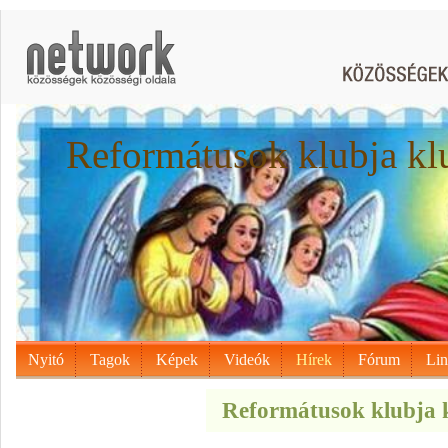
Reformátusok klubja kl
Nyitó
Tagok
Képek
Videók
Hírek
Fórum
Li
Reformátusok klubja k