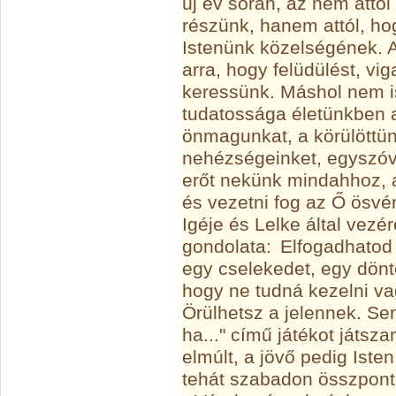
új év során, az nem attó
részünk, hanem attól, h
Istenünk közelségének. A
arra, hogy felüdülést, vig
keressünk. Máshol nem i
tudatossága életünkben 
önmagunkat, a körülöttünk
nehézségeinket, egyszóv
erőt nekünk mindahhoz, a
és vezetni fog az Ő ösvé
Igéje és Lelke által vez
gondolata:
Elfogadhatod 
egy cselekedet, egy dönt
hogy ne tudná kezelni vag
Örülhetsz a jelennek. Se
ha..." című játékot játsz
elmúlt, a jövő pedig Ist
tehát szabadon összpontos