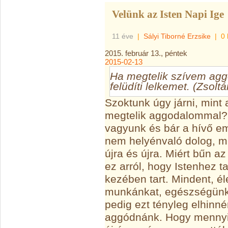
Velünk az Isten Napi Ige
11 éve
|
Sályi Tiborné Erzsike
|
0 
2015. február 13., péntek
2015-02-13
Ha megtelik szívem agg
felüdíti lelkemet. (Zsolt
Szoktunk úgy járni, mint 
megtelik aggodalommal?
vagyunk és bár a hívő e
nem helyénvaló dolog, m
újra és újra. Miért bűn 
ez arról, hogy Istenhez t
kezében tart. Mindent, é
munkánkat, egészségünke
pedig ezt tényleg elhinn
aggódnánk. Hogy mennyi