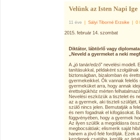
Velünk az Isten Napi Ige
11 éve
|
Sályi Tiborné Erzsike
|
0 
2015. február 14. szombat
Diktátor, lábtörlő vagy diplomata
„Neveld a gyermeket a neki meg
A „jó tanár/edző” nevelési modell.
tanításukkal, példaként szolgálnak 
biztonságban, bizalomban és éret
gyermekeikkel. Ők vannak felelős 
gyermeküket arra, hogy annak idej
érettségükhöz mérten felhatalmazá
Nevelési eszközük a tisztelet és n
az a gyermek, aki tiszteli szülőjét,
szülő nincs jelen. Bemutatják a fe
és nem fogadnak el kifogásokat. Bá
függvényében, hogy a gyermek hogy
Az ilyen szülők a megoldásra öss
megbocsátóak; elismerik saját hib
hanem a jövő felé fordítják. Ezek 
kezdjenek csatába, kerülik az árta