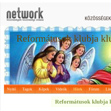
Reformátusok klubja kl
Nyitó
Tagok
Képek
Videók
Hírek
Fórum
Li
Reformátusok klubja k