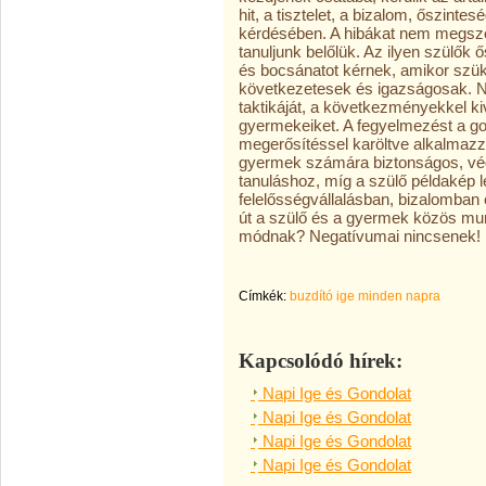
hit, a tisztelet, a bizalom, őszint
kérdésében. A hibákat nem megszé
tanuljunk belőlük. Az ilyen szülők 
és bocsánatot kérnek, amikor szük
következetesek és igazságosak. Ne
taktikáját, a következményekkel ki
gyermekeiket. A fegyelmezést a gon
megerősítéssel karöltve alkalmazz
gyermek számára biztonságos, védet
tanuláshoz, míg a szülő példakép l
felelősségvállalásban, bizalomban é
út a szülő és a gyermek közös mun
módnak? Negatívumai nincsenek!
Címkék:
buzdító ige minden napra
Kapcsolódó hírek:
Napi Ige és Gondolat
Napi Ige és Gondolat
Napi Ige és Gondolat
Napi Ige és Gondolat