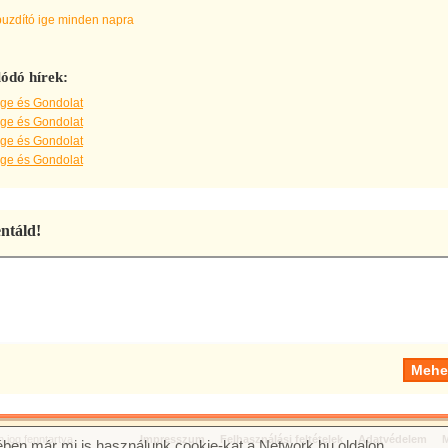
buzdító ige minden napra
ódó hírek:
Ige és Gondolat
Ige és Gondolat
Ige és Gondolat
Ige és Gondolat
táld!
jog fenntartva.
Impresszum
Felhasználási feltételek
Adatvédelem
M
ben már mi is használunk cookie-kat a Network.hu oldalon.