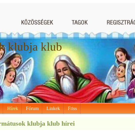
 klubja klub
Hírek
Fórum
Linkek
Friss
mátusok klubja klub hírei