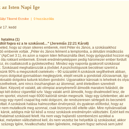
 az Isten Napi Ige
Sályi Tiborné Erzsike
|
0 hozzászólás
ár 17. kedd
 hatalma (1)
odtól fogva ez a te szokásod…” (Jeremiás 22:21 Károli)
eted, hogy az olyan sikeres emberek, mint Péter és János, a szokásaikhoz
ó emberek voltak. „Péter és János felment a templomba, a délutáni imádkozás
 (ApCsel 3:1), és azon a napon Isten felhasználta őket, hogy gyógyulást hozzon e
e óta rokkant embernek. Ennek eredményeképpen pedig háromezer ember fordult
oz, és csatlakozott a gyülekezethez. Mindez egy naponta gyakorolt szokással
. Szokásaid meghatározzák a jövődet. A pszichológusok becslései szerint a
sünk 90%-a megszokott cselekvés – 90 százalék! A szokások segíthetnek abban,
nyos dolgokat gyorsabban megtegyünk, elejét veszik a gondolati zűrzavarnak, így
ntosabb dolgokra tudunk közben gondolni. Ugyanakkor károsak is lehetnek és oly
ezethetnek, ami nincs összhangban az álommal, amit életedben szeretnél
tani. Képzelj el valakit, aki olimpiai aranyéremről álmodik maratoni futásból, de
pi két doboz cigarettát szív. Vagy valaki arról álmodik, hogy divatmodell lesz, de
m sportol, viszont napi 6000 kalóriát simán megeszik. Vagy egy üzletember, aki arr
hogy egy nyerő csapat fog neki dolgozni, de rendszeresen sértegeti és becsmérli
ttait. A szokások hatása halmozottan érvényesül, és gyakran előfordul, hogy az
nem mutatkozik meg azonnal, csak bizonyos idő eltelte után. Mire nyilvánvalóak
 károk, addigra már túl késő a rossz szokások eredményén változtatni. Ezért kell m
 hatalmat szokásaid felett. Ha nem vagy hajlandó szembenézni azokkal a
al, melyeken változtatnod kell, és nem vezetsz be helyettük új szokásokat, akkor
z százegy Igére, hivatkozhatsz Isten ígéreteire, mégsem fogsz sehová sem jutni!