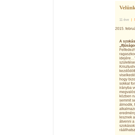
Velünk
11 éve
|
2015. febru
A szokás
„Ifjúság
Felfedezh
ragaszkod
idejére…”
születés
Krisztush
kezdődött
viselkedé
hogy bizo
sokkal fo
irányba v
megvalósí
közben na
semmit se
álmodik, 
alkalmazo
eredmény 
lesznek a
átvenni a
szokásokk
ráállhats