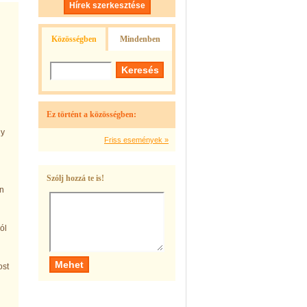
Hírek szerkesztése
Közösségben
Mindenben
Ez történt a közösségben:
gy
Friss események »
Szólj hozzá te is!
an
ól
ost