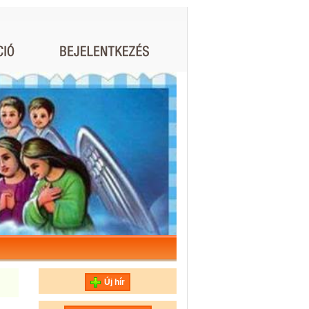
Új hír