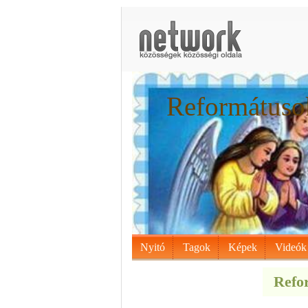
Reformátusok
Nyitó
Tagok
Képek
Videók
Refor