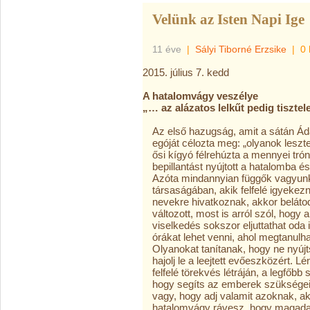
Velünk az Isten Napi Ige
11 éve
|
Sályi Tiborné Erzsike
|
0 
2015. július 7. kedd
A hatalomvágy veszélye
„… az alázatos lelkűt pedig tisztel
Az első hazugság, amit a sátán 
egóját célozta meg: „olyanok leszt
ősi kígyó félrehúzta a mennyei tró
bepillantást nyújtott a hatalomba é
Azóta mindannyian függők vagyunk!
társaságában, akik felfelé igyekez
nevekre hivatkoznak, akkor belát
változott, most is arról szól, hogy
viselkedés sokszor eljuttathat od
órákat lehet venni, ahol megtanulh
Olyanokat tanítanak, hogy ne nyújt
hajolj le a leejtett evőeszközért. 
felfelé törekvés létráján, a legfőbb
hogy segíts az emberek szükségeit 
vagy, hogy adj valamit azoknak, aki
hatalomvágy rávesz, hogy magadat 