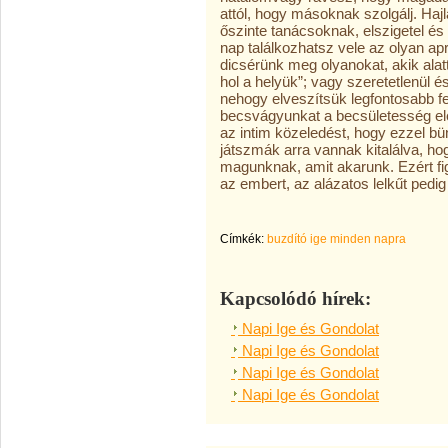
attól, hogy másoknak szolgálj. Hajl
őszinte tanácsoknak, elszigetel és
nap találkozhatsz vele az olyan a
dicsérünk meg olyanokat, akik alat
hol a helyük”; vagy szeretetlenül 
nehogy elveszítsük legfontosabb fe
becsvágyunkat a becsületesség el
az intim közeledést, hogy ezzel bü
játszmák arra vannak kitalálva, 
magunknak, amit akarunk. Ezért fi
az embert, az alázatos lelkűt pedig
Címkék:
buzdító ige minden napra
Kapcsolódó hírek:
Napi Ige és Gondolat
Napi Ige és Gondolat
Napi Ige és Gondolat
Napi Ige és Gondolat