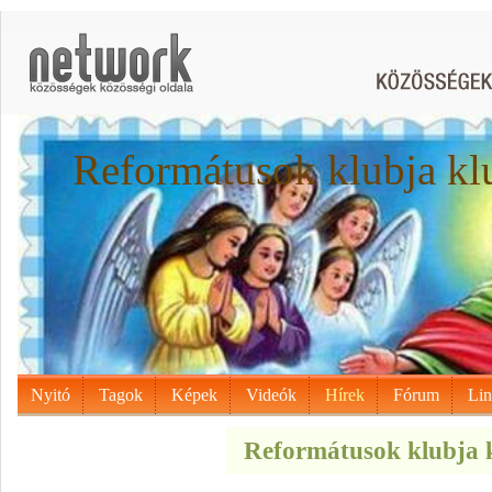
Reformátusok klubja kl
Nyitó
Tagok
Képek
Videók
Hírek
Fórum
Li
Reformátusok klubja k