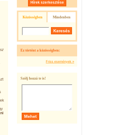
Hírek szerkesztése
Közösségben
Mindenben
esz
Ez történt a közösségben:
Friss események »
.
Szólj hozzá te is!
zt
s
nek
gy
ni