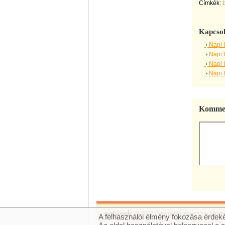
Címkék:
Kapcsol
Napi 
Napi 
Napi 
Napi 
Kommen
© 2007 Copyright Network.hu Minden 
A felhasználói élmény fokozása érdeké