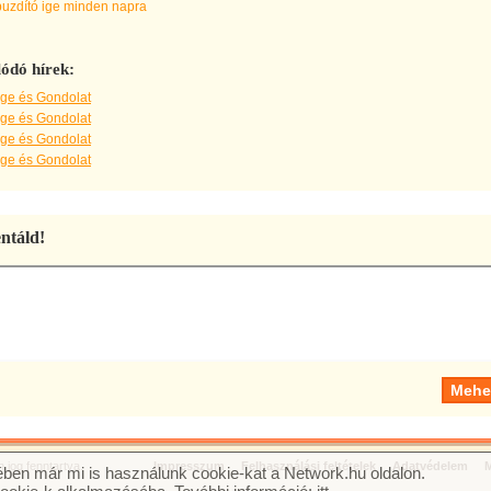
buzdító ige minden napra
ódó hírek:
Ige és Gondolat
Ige és Gondolat
Ige és Gondolat
Ige és Gondolat
táld!
jog fenntartva.
Impresszum
Felhasználási feltételek
Adatvédelem
M
ben már mi is használunk cookie-kat a Network.hu oldalon.