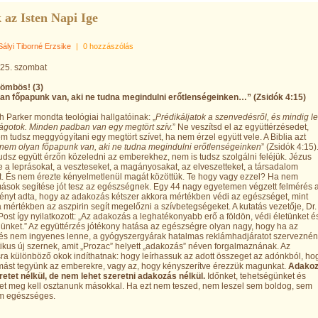
 az Isten Napi Ige
Sályi Tiborné Erzsike
|
0 hozzászólás
 25. szombat
zömbös! (3)
n főpapunk van, aki ne tudna megindulni erőtlenségeinken…” (Zsidók 4:15)
h Parker mondta teológiai hallgatóinak: „
Prédikáljatok a szenvedésről, és mindig l
ágotok. Minden padban van egy megtört szív.
” Ne veszítsd el az együttérzésedet,
m tudsz meggyógyítani egy megtört szívet, ha nem érzel együtt vele. A Biblia azt
nem olyan főpapunk van, aki ne tudna megindulni erőtlenségeinken
” (Zsidók 4:15)
dsz együtt érzőn közeledni az emberekhez, nem is tudsz szolgálni feléjük. Jézus
e a leprásokat, a veszteseket, a magányosakat, az elveszetteket, a társadalom
eit. És nem érezte kényelmetlenül magát közöttük. Te hogy vagy ezzel? Ha nem
ások segítése jót tesz az egészségnek. Egy 44 nagy egyetemen végzett felmérés a
nyt adta, hogy az adakozás kétszer akkora mértékben védi az egészséget, mint
mértékben az aszpirin segít megelőzni a szívbetegségeket. A kutatás vezetője, Dr.
ost így nyilatkozott: „Az adakozás a leghatékonyabb erő a földön, védi életünket é
nket.” Az együttérzés jótékony hatása az egészségre olyan nagy, hogy ha az
zés nem ingyenes lenne, a gyógyszergyárak hatalmas reklámhadjáratot szervezné
tikus új szernek, amit „Prozac” helyett „adakozás” néven forgalmaznának. Az
a különböző okok indíthatnak: hogy leírhassuk az adott összeget az adónkból, ho
mást tegyünk az emberekre, vagy az, hogy kényszerítve érezzük magunkat.
Adakoz
retet nélkül, de nem lehet szeretni adakozás nélkül.
Időnket, tehetségünket és
et meg kell osztanunk másokkal. Ha ezt nem teszed, nem leszel sem boldog, sem
em egészséges.