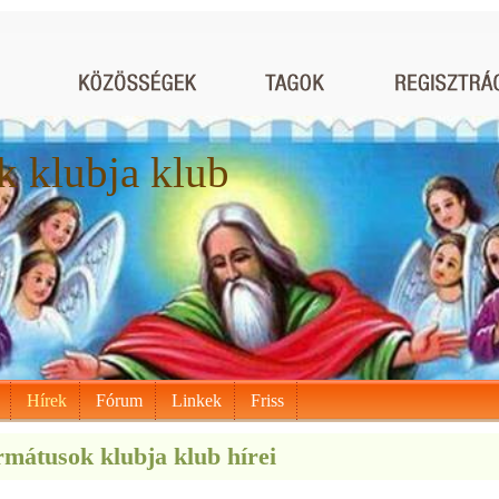
 klubja klub
Hírek
Fórum
Linkek
Friss
mátusok klubja klub hírei