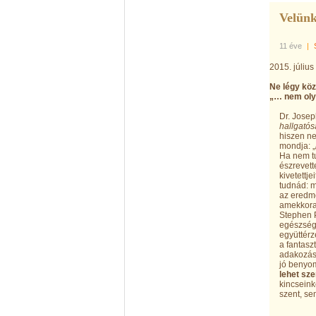
Velünk
11 éve
|
2015. július
Ne légy kö
„… nem olya
Dr. Josep
hallgatós
hiszen ne
mondja: „
Ha nem tu
észrevett
kivetettj
tudnád: m
az eredmé
amekkora 
Stephen P
egészségü
együttér
a fantasz
adakozásr
jó benyo
lehet sze
kincseink
szent, s