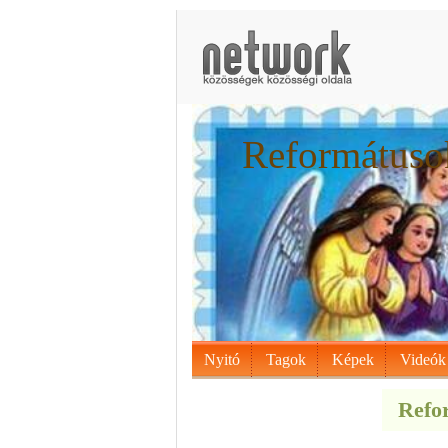
Reformátusok
Nyitó
Tagok
Képek
Videók
Refor