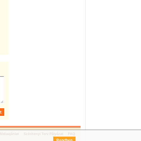
édiaajánlat
Széchenyi Terv Pályázat
FAQ
Rendben