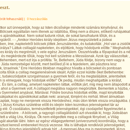
eszt.
örölt felhasználó]
|
0 hozzászólás
tkor azt ünnepeljük, hogy az Isten dicsősége mindenki számára kinyilvánul, és
A Bölcsek egyáltalán nem illenek az istállóba, főleg nem a díszes, előkelő ruhájukkal
s ajándékaikkal. Nem sokat tudunk róluk, de sokat tanulhatunk tőlük, és a
gükről. - - „Amikor Heródes király idejében Jézus megszületett a júdeai
en, íme, napkeletről bölcsek jöttek Jeruzsálembe, és tudakolták: „Hol van a zsidó
királya? Láttuk csillagát napkeleten, és eljöttünk, hogy hódoljunk előtte.” Meghallott
es király és megrémült, s vele egész Jeruzsálem. Összehívatta a főpapokat és a n
t, és megkérdezte tőlük, hogy hol kell születnie a Messiásnak. Azok így válaszoltak: 
tlehemben, mert ezt írja a próféta: Te, Betlehem, Júda földje, bizony nem vagy a
 Júda nemzetségei között, mert belőled jő ki a fejedelem, aki pásztora lesz
 Izraelnek.” Erre Heródes titokban magához hívatta a bölcseket és pontosan
lta tőlük a csillag megjelenésének idejét. Aztán ezzel küldte őket Betlehembe:
, tudakozódjatok szorgalmasan a gyermek felől, és ha megtaláljátok, jelentsétek
 is elmegyek, hogy hódoljak előtte!” Ők pedig, miután meghallgatták a királyt,
k. És lám, a csillag, amelyet napkeleten láttak, előttük járt, míg meg nem állapodott 
t, ahol a Gyermek volt. A csillagot meglátva nagyon megörültek. Bementek a házba,
k a Gyermeket anyjával, Máriával. Földre borulva hódoltak előtte, majd kinyitották
sákjaikat és ajándékokat adtak neki: aranyat, tömjént és mirhát. Mivel álmukban
 kaptak, hogy ne menjenek vissza Heródeshez, más úton tértek vissza országukba. 
 ) Jézus Krisztus születése előtt és idején Isten kozmikus jelenségeket tár az
 elé. Ő csodálatos, természetfeletti jelenségekkel, égi csodajellel figyelmeztet a
születésére. - A bölcsek, a ragyogó csillagállásból azt olvasták ki, hogy Júdeában
ett a világ Ura, Királya. Ők nem elégedtek meg a csillagok fényével, a Világ
gát akarták látni. Isten az egész világegyetemet (univerzumot) koordinálja, hogy a
sztust kereső embereket Hozzá vezesse. Ma is láthatjuk rendkívüli jelenségeket,
ézus Krisztus jelenlétéről adnak hírt. - A mennyei Atya ma is megismerteti Jézus