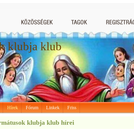
 klubja klub
Hírek
Fórum
Linkek
Friss
mátusok klubja klub hírei