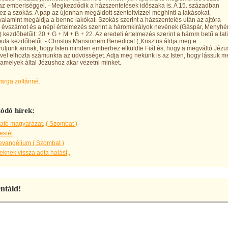
 az emberiséggel. - Megkezdődik a házszentelések időszaka is. A 15. században
i ez a szokás. A pap az újonnan megáldott szenteltvízzel meghinti a lakásokat,
valamint megáldja a benne lakókat. Szokás szerint a házszentelés után az ajtóra
az évszámot és a népi értelmezés szerint a háromkirályok nevének (Gáspár, Menyhér
) kezdőbetűit: 20 + G + M + B + 22. Az eredeti értelmezés szerint a három betű a lat
ula kezdőbetűi: - Christus Mansionem Benedicat („Krisztus áldja meg e
rüljünk annak, hogy Isten minden emberhez elküldte Fiát és, hogy a megváltó Jézu
vel elhozta számunkra az üdvösséget. Adja meg nekünk is az Isten, hogy lássuk m
, amelyek által Jézushoz akar vezetni minket.
varga zoltánné.
ódó hírek:
ató magyarázat,,( Szombat )
estét
evangélium ( Szombat )
knek vissza adta halást,,
táld!