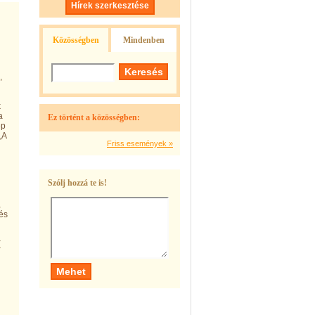
Hírek szerkesztése
Közösségben
Mindenben
,
k
a
Ez történt a közösségben:
ép
„A
Friss események »
Szólj hozzá te is!
a
 és
(