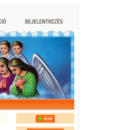
Új hír