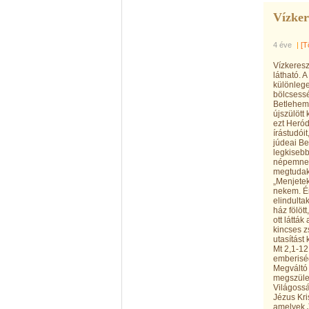
Vízker
4 éve
|
[T
Vízkeresz
látható. 
különlege
bölcsessé
Betlehemb
újszülött 
ezt Heród
írástudói
júdeai Be
legkisebb
népemnek,
megtudako
„Menjetek
nekem. Én
elindulta
ház fölöt
ott láttá
kincses z
utasítást
Mt 2,1-12
emberiség
Megváltó 
megszület
Világossá
Jézus Kri
amelyek J