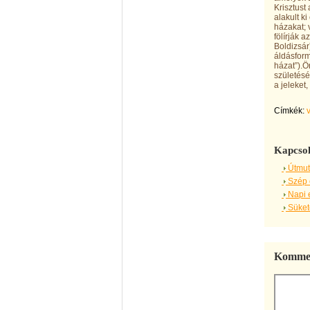
Krisztust
alakult k
házakat; 
fölírják 
Boldizsár
áldásform
házat”).Ö
születésé
a jeleket
Címkék:
Kapcsol
Útmut
Szép 
Napi 
Sükete
Kommen