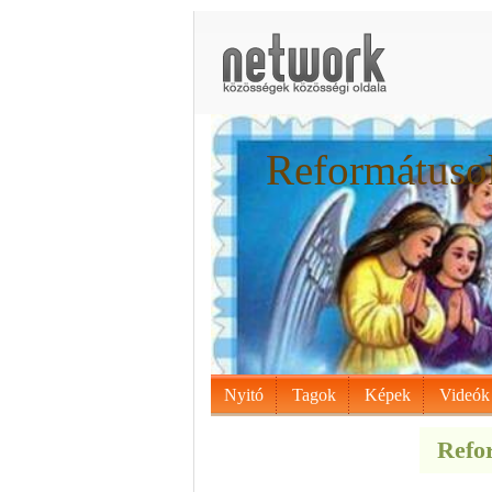
Reformátusok
Nyitó
Tagok
Képek
Videók
Refor