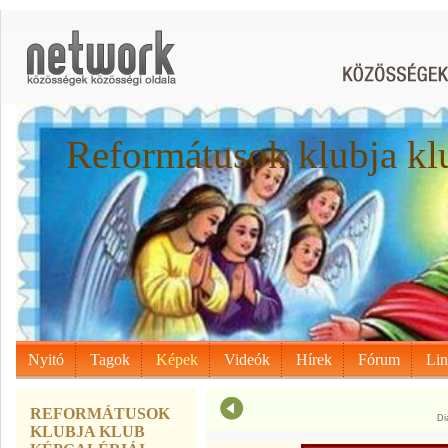
Reformátusok klubja kl
Nyitó
Tagok
Képek
Videók
Hírek
Fórum
Li
REFORMÁTUSOK
Di
KLUBJA KLUB