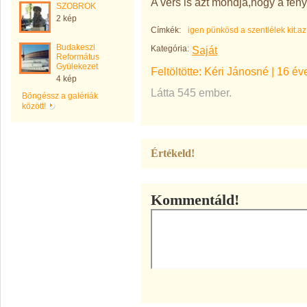
A vers is azt mondja,hogy a fény
SZOBROK
2 kép
Címkék:
igen pünkösd a szentlélek kit.az
Budakeszi
Kategória:
Saját
Református
Gyülekezet
Feltöltötte:
Kéri Jánosné
|
16 év
4 kép
Látta 545 ember.
Böngéssz a galériák
között!
Értékeld!
Kommentáld!