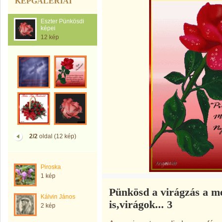
KÉPGALÉRIÁI
Eszter Pünkösdi
képei
12 kép
2/2
oldal (12 kép)
Piroska
1 kép
Pünkösd a virágzás a me
Kálvin János
is,virágok... 3
2 kép