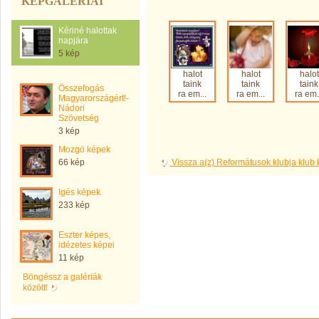
KÉPGALÉRIÁI
Kériné halottak
napjára
5 kép
halot
halot
halot
taink
taink
taink
Összefogás
ra em...
ra em...
ra em.
Magyarországért!-
Nádori
Szövetség
3 kép
Mozgó képek
66 kép
Vissza a(z) Reformátusok klubja klub
Igés képek
233 kép
Eszter képes,
idézetes képei
11 kép
Böngéssz a galériák
között!