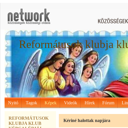
Reformátusok klubja kl
Nyitó
Tagok
Képek
Videók
Hírek
Fórum
Li
REFORMÁTUSOK
Kériné halottak napjára
KLUBJA KLUB