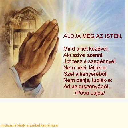
miclausné király erzsébet képreirásai