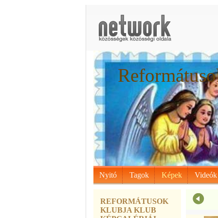
Reformátusok
Nyitó
Tagok
Képek
Videók
REFORMÁTUSOK
KLUBJA KLUB