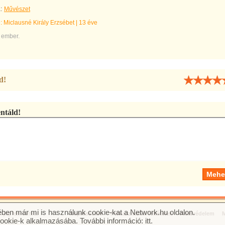
:
Művészet
e:
Miclausné Király Erzsébet
|
13 éve
 ember.
d!
táld!
ben már mi is használunk cookie-kat a Network.hu oldalon.
jog fenntartva.
Impresszum
Felhasználási feltételek
Adatvédelem
M
cookie-k alkalmazásába. További információ:
itt
.