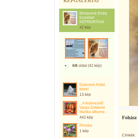
KÉPGALÉRIÁI
Miclausné Király
Erzsébet
KÉPREIRÁSAI
42 kép
6/6
oldal (42 kép)
Dobosné Anikó
képei
13 kép
...A klubvezető
Varga Zoltánné
Marika albuma..
Fohász
442 kép
Piroska
1 kép
Címkék: