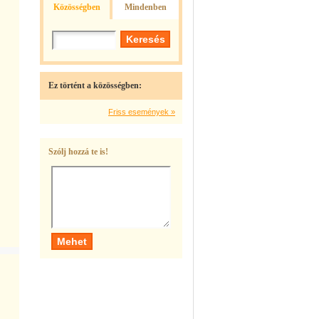
Közösségben
Mindenben
Ez történt a közösségben:
Friss események »
Szólj hozzá te is!