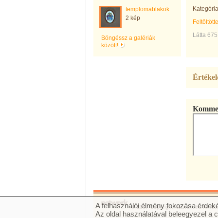
Kategória
templomablakok
2 kép
Feltöltött
Látta 675
Böngéssz a galériák
között!
Értékel
Kommen
A felhasználói élmény fokozása érdeké
© 2007 Copyright Network.hu Minden 
Az oldal használatával beleegyezel a 