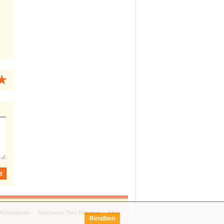
édiaajánlat
Széchenyi Terv Pályázat
FAQ
Rendben