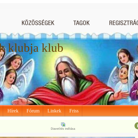
 klubja klub
Hírek
Fórum
Linkek
Friss
Diavetítés indítása