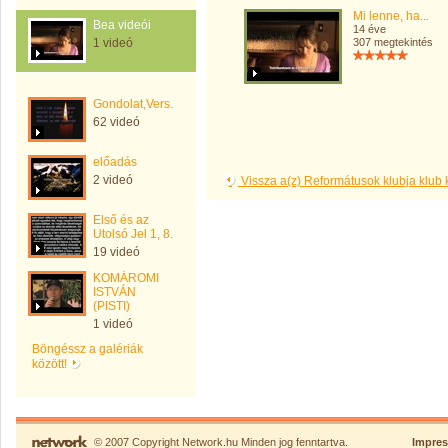
Mi lenne, ha...
Bea videói
14 éve
1 videó
307 megtekintés
Gondolat,Vers.
62 videó
előadás
2 videó
Vissza a(z) Reformátusok klubja klub
Első és az
Utolsó Jel 1, 8.
19 videó
KOMÁROMI
ISTVÁN
(PISTI)
1 videó
Böngéssz a galériák
között!
© 2007 Copyright Network.hu Minden jog fenntartva.
Impre