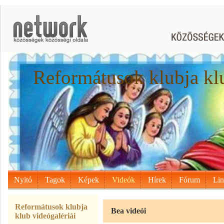
Reformátusok klubja kl
Nyitó
Tagok
Képek
Videók
Hírek
Fórum
Li
Reformátusok klubja
Bea videói
klub videógalériái