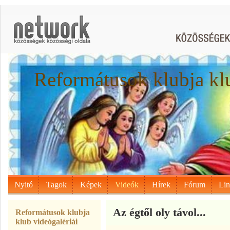
Reformátusok klubja kl
Nyitó
Tagok
Képek
Videók
Hírek
Fórum
Li
Az égtől oly távol...
Reformátusok klubja
klub videógalériái