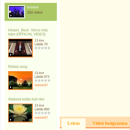
énekek
260 videó
Helyes_Beat - Nincs más
Isten [OFFICIAL VIDEO]
13 éve
Látták:70
Róllad zeng
13 éve
Látták:873
marton57
Áldásod esője hull rám
13 éve
Látták:800
marton57
Leírás
Videó beágyazása