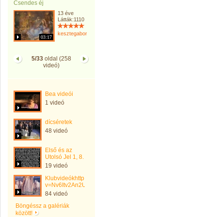
Csendes éj
13 éve
Látták:1110
kesztegaborne
03:17
5/33
oldal (258
videó)
Bea videói
1 videó
dícséretek
48 videó
Első és az
Utolsó Jel 1, 8.
19 videó
Klubvideókhttp://www.youtube.com/watch?
v=Nv6Itv2An2U
84 videó
Böngéssz a galériák
között!