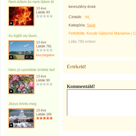
Nem értem és nem látom át
keresztény ének
13 éve
Látták:93
Címkék:
hit
Kategória:
Saját
Feltöltötte:
Keszte Gáborné Marianne
|
1
Az égtől oly távol...
Látta 780 ember.
13 éve
Látták:781
kesztegaborne
03:26
Értékeld!
Isten jó szeretete örökké tart
13 éve
Látták:90
Kommentáld!
Jézus érints meg
13 éve
Látták:165