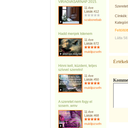
VIRÁGVASÁRNAP 2015.
Szeretett
11 éve
Látták:412
Címkék:
szabonebabi
Kategóri
Feltöltöt
Hadd menjek Istenem
Látta 58
11 éve
Látták:672
muklijozsefnemargit
Értékel
Hinni kell, küzdeni, teljes
szívvel szeretni!
11 éve
Látták:450
Kommen
muklijozsefnemargit
A szeretet nem fogy el
sosem..wmv
11 éve
Látták:468
muklijozsefnemargit