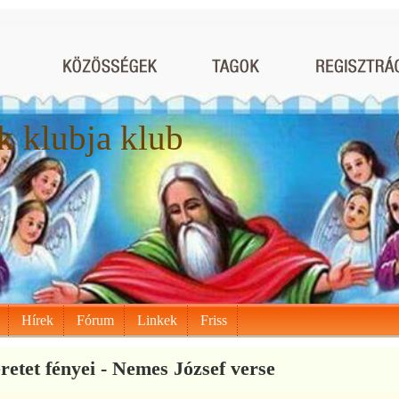
 klubja klub
Hírek
Fórum
Linkek
Friss
retet fényei - Nemes József verse