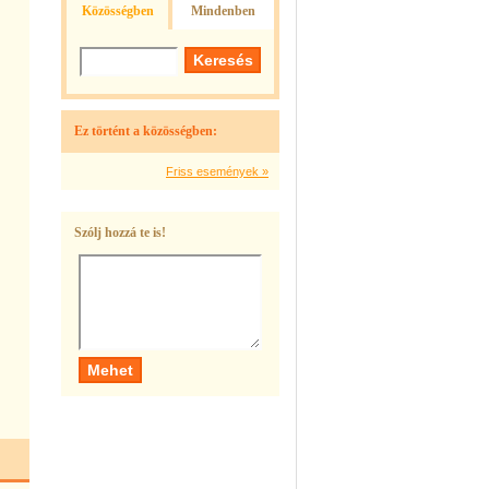
Közösségben
Mindenben
Ez történt a közösségben:
Friss események »
Szólj hozzá te is!