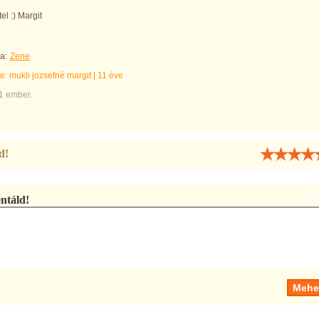
el :) Margit
a:
Zene
te:
mukli jozsefné margit
|
11 éve
1 ember.
d!
táld!