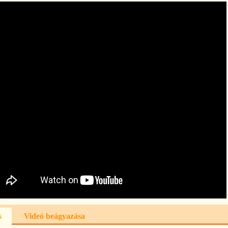
om/watch?
s
Videó beágyazása