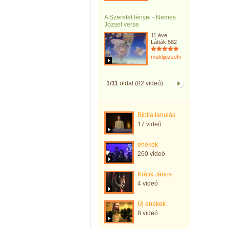
A Szeretet fényei - Nemes
József verse
11 éve
Látták:582
muklijozsefnemargit
1/11
oldal (82 videó)
Biblia tanulás
17 videó
énekek
260 videó
Králik János
4 videó
Új énekek.
8 videó