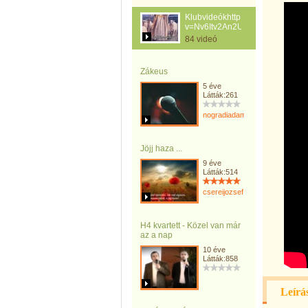
Klubvideókhttp://www.youtube.c
v=Nv6Itv2An2U
84 videó
Zákeus
5 éve
Látták:261
nogradiadam
Jöjj haza ...
9 éve
Látták:514
csereijozsef
H4 kvartett - Közel van már
az a nap
10 éve
Látták:858
Leírá