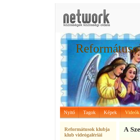
Reformátusok
Nyitó
Tagok
Képek
Videók
A Sze
Reformátusok klubja
klub videógalériái