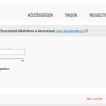
 Szeretnéd kibővíteni a keresésed
más tartalmakra is
?
égekben
Név szerint