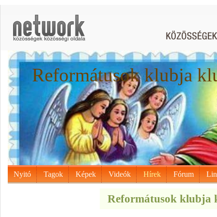
Reformátusok klubja kl
Nyitó
Tagok
Képek
Videók
Hírek
Fórum
Li
Reformátusok klubja k