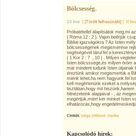
Bölcsesség.
13 éve
|
[Törölt felhasználó]
|
0 ho
Próbatétellel álapítsátok meg,mi az
( Róma 12 : 2 ). Vajon beérjük csup
Bibliai igazságokra ? Az Isten mély
bölcsességének megismerése rejli
segítségével tárul fel a keresztén
( 1 Kor 2 : 7 , 10 ) . Milyen végtel
Isten bölcsssége,és milyen öröm a
már mindent tudunk Isten útjainak
éreztünk amikor megismertük a Bibl
miénk lehet,ha nem hagyunk fel Is
kell megértenünk ezeket a mélys
tisztában,hogy mit hiszünk,hanem a
hitnézeteink alapjaival - , az mege
megértjük,miért kér minket Isten 
elhatározás,hogy engedelmeskedjü
Címkék:
varga zoltánné. marika
Kapcsolódó hírek: