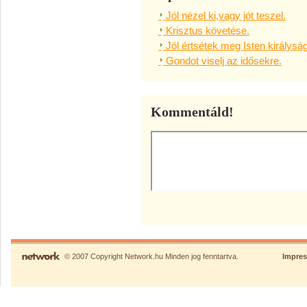
Jól nézel ki,vagy jót teszel.
Krisztus követése.
Jól értsétek meg Isten királysá
Gondot viselj az idősekre.
Kommentáld!
© 2007 Copyright Network.hu Minden jog fenntartva.
Impre