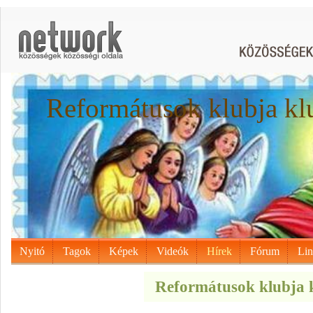
Reformátusok klubja kl
Nyitó
Tagok
Képek
Videók
Hírek
Fórum
Li
Reformátusok klubja k