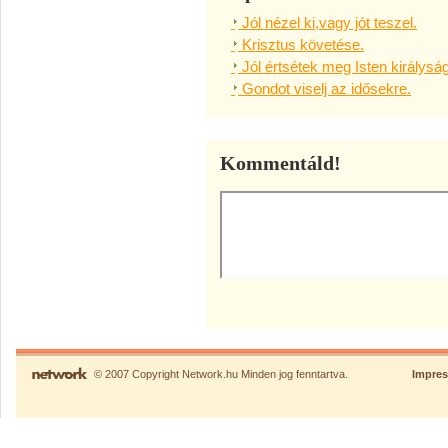
Jól nézel ki,vagy jót teszel.
Krisztus követése.
Jól értsétek meg Isten királysá
Gondot viselj az idősekre.
Kommentáld!
© 2007 Copyright Network.hu Minden jog fenntartva.
Impre