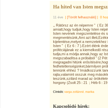
Ha hited van Isten megsz
11 éve
|
[Törölt felhasználó]
|
0 ho
,, Rátörsz az én népemre " ( Ez 38
amiatt,hogy tudjuk,hogy Isten nép
Isten nevének megszentelése és sz
megmentésünk,Ami azt illeti,Ezéki
kijelentése,melyet a nemzetekhez 
Isten " ( Ez 6 : 7 ).Ezért élénk ér
próféciájának ez a kiemelkedő rés
tudja,mi a módja annak,hogy az Is
megszabadítsa a próbából " (2 Pét 
megragadni hitünk erősítésére,hogy 
fedhetetlenségünket,bármilyen pró
tennünk ehhez ? Imádkozzunk tan
rajta,valamint osszuk meg másokka
teszünk,szilárd marad az örökéle
horgony (Zsolt 25 : 21 ; Héb 6 : 19 
Címkék:
varga zoltánné. marika
Kapcsolódó hírek: