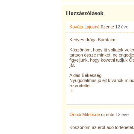
Hozzászólások
Kováts Lajosné
üzente
12 éve
Kedves drága Barátaim!
Köszönöm, hogy itt voltatok vel
tartson össze minket, ne engedj
figyeljünk, hogy követni tudjuk 
jár.
Áldás Békesség.
Nyugodalmas jó éjt kívánok min
Szeretettel:
Ili.
Ónodi Miklósné
üzente
12 éve
Köszönöm az erőt adó történetet