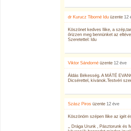
dr Kurucz Tiborné Idu
üzente
12 
Köszönet kedves Ilike, a szép,ta
őrizzen meg bennünket az eltéve
Szeretettel: Idu
Viktor Sándorné
üzente
12 éve
Áldás Békesség. A MÁTÉ EVANGÉ
Dicsérettel, kívánok.Testvéri szer
Szász Piros
üzente
12 éve
Köszönöm szépen Ilike az igét és
,, Drága Urunk , Pásztorunk és M