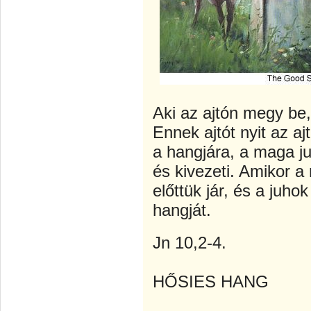
Aki az ajtón megy be,
Ennek ajtót nyit az aj
a hangjára, a maga ju
és kivezeti. Amikor a
előttük jár, és a juho
hangját.
Jn 10,2-4.
HŐSIES HANG