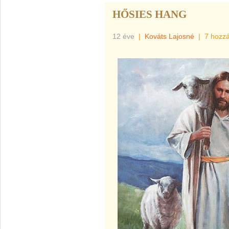
HŐSIES HANG
12 éve
|
Kováts Lajosné
|
7 hozz