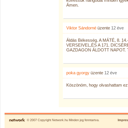
kövessük hangodat minden igyeke
Ámen.
Viktor Sándorné
üzente
12 éve
Áldás Békesség. A MÁTÉ, 8. 14.
VERSEIVEL,ÉS A 171. DICSÉ
GAZDAGON ÁLDOTT NAPOT. Testv
poka gyorgy
üzente
12 éve
Köszönöm, hogy olvashattam ezt a
© 2007 Copyright Network.hu Minden jog fenntartva.
Impre