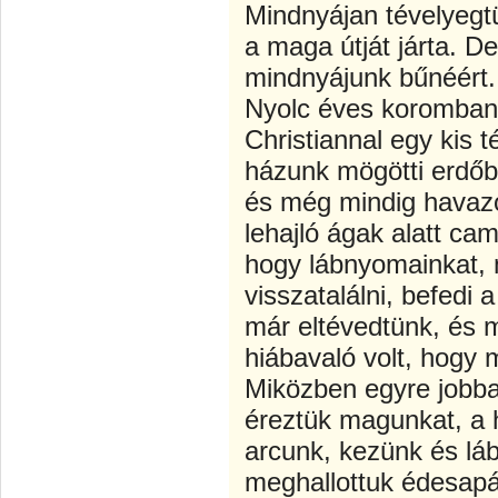
Mindnyájan tévelyegtü
a maga útját járta. De
mindnyájunk bűnéért.
Nyolc éves koromban
Christiannal egy kis t
házunk mögötti erdőb
és még mindig havazo
lehajló ágak alatt ca
hogy lábnyomainkat, 
visszatalálni, befedi 
már eltévedtünk, és 
hiábavaló volt, hogy 
Miközben egyre jobba
éreztük magunkat, a h
arcunk, kezünk és láb
meghallottuk édesap