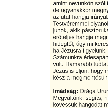
amint nevünkön szólít
de ugyanakkor megny
az utat hangja irány
Testvéremmel olyanok 
juhok, akik pásztoru
erőteljes hangja meg
hidegtől, úgy mi ker
ha Jézusra figyelünk,
Számunkra édesapánk
volt. Hamarabb tudta,
Jézus is eljön, hogy 
kész a megmentésünk
Imádság:
Drága Urun
Megváltónk, segíts, 
kövessük hangodat m