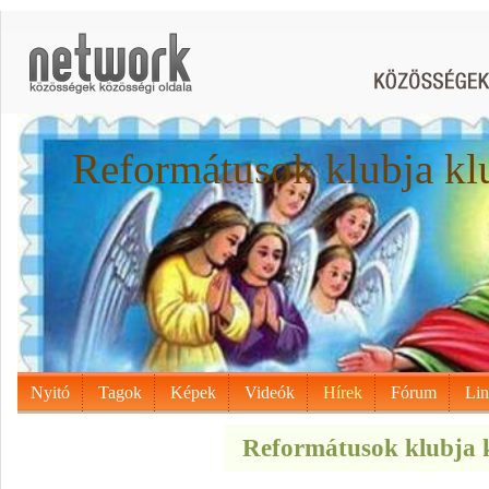
Reformátusok klubja kl
Nyitó
Tagok
Képek
Videók
Hírek
Fórum
Li
Reformátusok klubja k