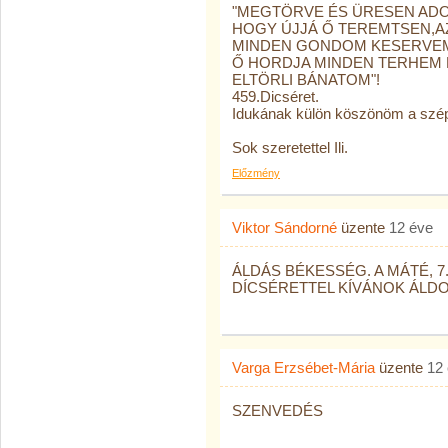
"MEGTÖRVE ÉS ÜRESEN ADO
HOGY ÚJJÁ Ő TEREMTSEN,AZ
MINDEN GONDOM KESERVEM
Ő HORDJA MINDEN TERHEM 
ELTÖRLI BÁNATOM"!
459.Dicséret.
Idukának külön köszönöm a szép 
Sok szeretettel Ili.
Előzmény
Viktor Sándorné
üzente
12 éve
ÁLDÁS BÉKESSÉG. A MÁTÉ, 7.,
DÍCSÉRETTEL KÍVÁNOK ÁLDOTT H
Varga Erzsébet-Mária
üzente
12
SZENVEDÉS