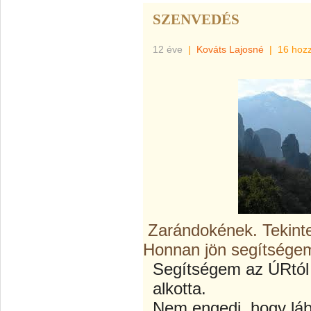
SZENVEDÉS
12 éve
|
Kováts Lajosné
|
16 hoz
Zarándokének. Tekint
Honnan jön segítség
Segítségem az ÚRtól j
alkotta.
Nem engedi, hogy lá