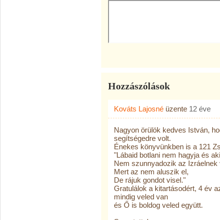
Hozzászólások
Kováts Lajosné
üzente
12 éve
Nagyon örülök kedves István, ho
segítségedre volt.
Énekes könyvünkben is a 121 Zsol
"Lábaid botlani nem hagyja és aki
Nem szunnyadozik az Izráelnek 
Mert az nem aluszik el,
De rájuk gondot visel."
Gratulálok a kitartásodért, 4 év 
mindig veled van
és Ő is boldog veled együtt.