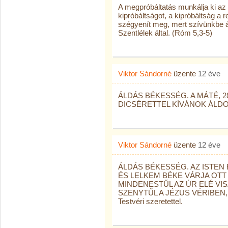
A megpróbáltatás munkálja ki az 
kipróbáltságot, a kipróbáltság 
szégyenít meg, mert szívünkbe ár
Szentlélek által. (Róm 5,3-5)
Viktor Sándorné
üzente
12 éve
ÁLDÁS BÉKESSÉG. A MÁTÉ, 28.
DICSÉRETTEL KÍVÁNOK ÁLDOTT 
Viktor Sándorné
üzente
12 éve
ÁLDÁS BÉKESSÉG. AZ ISTEN
ÉS LELKEM BÉKE VÁRJA OTT 
MINDENESTŰL AZ ÚR ELÉ VI
SZENYTŰL A JÉZUS VÉRIBEN, 
Testvéri szeretettel.