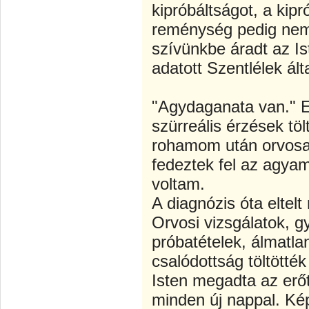
kipróbáltságot, a kip
reménység pedig nem
szívünkbe áradt az I
adatott Szentlélek ált
"Agydaganata van." E
szürreális érzések töl
rohamom után orvosai
fedeztek fel az agya
voltam.
A diagnózis óta eltel
Orvosi vizsgálatok, 
próbatételek, álmatla
csalódottság töltötté
Isten megadta az er
minden új nappal. Ké