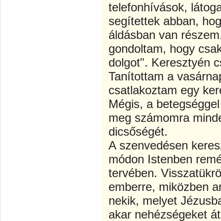
telefonhívások, láto
segítettek abban, h
áldásban van részem
gondoltam, hogy csak 
dolgot". Keresztyén c
Tanítottam a vasárnap
csatlakoztam egy ker
Mégis, a betegséggel
meg számomra minden
dicsőségét.
A szenvedésen keresz
módon Istenben remén
tervében. Visszatükrö
emberre, miközben ar
nekik, melyet Jézusb
akar nehézségeket át