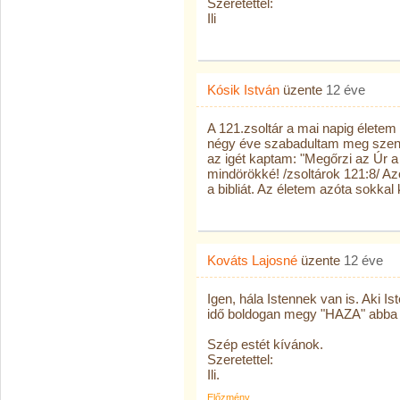
Szeretettel:
Ili
Kósik István
üzente
12 éve
A 121.zsoltár a mai napig élet
négy éve szabadultam meg szenv
az igét kaptam: "Megőrzi az Úr a
mindörökké! /zsoltárok 121:8/ A
a bibliát. Az életem azóta sokka
Kováts Lajosné
üzente
12 éve
Igen, hála Istennek van is. Aki Is
idő boldogan megy "HAZA" abba
Szép estét kívánok.
Szeretettel:
Ili.
Előzmény