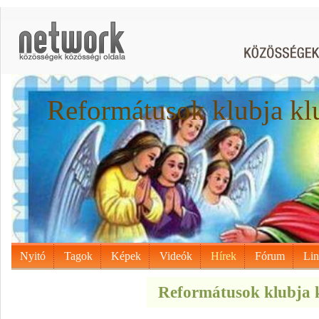
Reformátusok klubja kl
Nyitó
Tagok
Képek
Videók
Hírek
Fórum
Li
Reformátusok klubja k