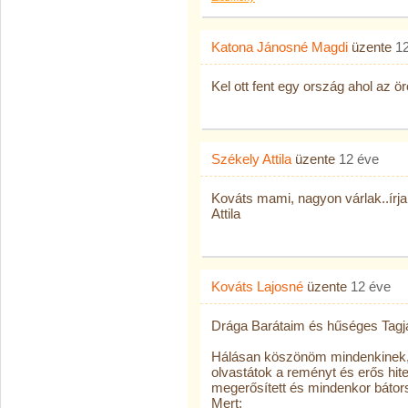
Katona Jánosné Magdi
üzente
1
Kel ott fent egy ország ahol az ö
Székely Attila
üzente
12 éve
Kováts mami, nagyon várlak..írj
Attila
Kováts Lajosné
üzente
12 éve
Drága Barátaim és hűséges Tagj
Hálásan köszönöm mindenkinek, 
olvastátok a reményt és erős hit
megerősített és mindenkor bátorsá
Mert: