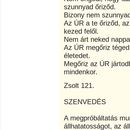
szunnyad őriződ.
Bizony nem szunnyad,
Az ÚR a te őriződ, az
kezed felől.
Nem árt neked nappal
Az ÚR megőriz téged 
életedet.
Megőriz az ÚR jártod
mindenkor.
Zsolt 121.
SZENVEDÉS
A megpróbáltatás mun
állhatatosságot, az á