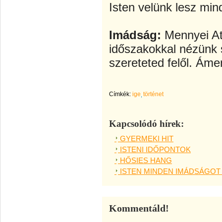
Isten velünk lesz mind
Imádság:
Mennyei At
időszakokkal nézünk
szereteted felől. Áme
Címkék:
ige
történet
Kapcsolódó hírek:
GYERMEKI HIT
ISTENI IDŐPONTOK
HŐSIES HANG
ISTEN MINDEN IMÁDSÁGOT
Kommentáld!