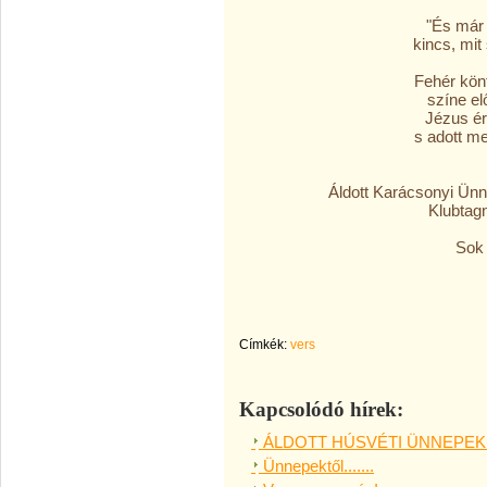
"És már
kincs, mit
Fehér könt
színe elő
Jézus ér
s adott m
Áldott Karácsonyi Ün
Klubtag
Sok s
Címkék:
vers
Kapcsolódó hírek:
ÁLDOTT HÚSVÉTI ÜNNEPEK
Ünnepektől.......