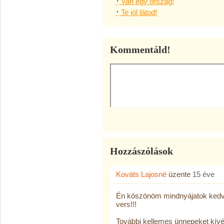
Van egy ország!
Te jól látod!
Kommentáld!
Hozzászólások
Kováts Lajosné
üzente
15 éve
Én köszönöm mindnyájatok kedves
vers!!!
További kellemes ünnepeket kívé