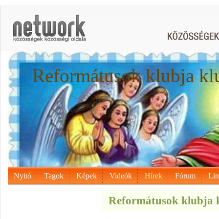
Reformátusok klubja kl
Nyitó
Tagok
Képek
Videók
Hírek
Fórum
Li
Reformátusok klubja k