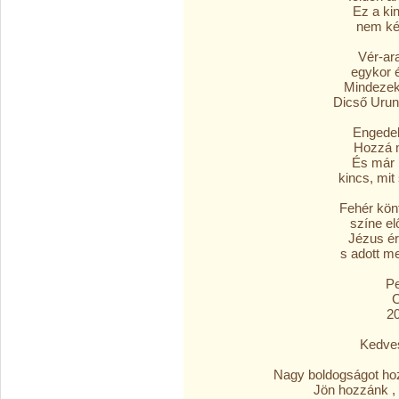
Ez a kin
nem kér
Vér-ara
egykor é
Mindezeké
Dicső Urun
Engedel
Hozzá m
És már 
kincs, mit
Fehér könt
színe elő
Jézus ér
s adott m
Pe
C
20
Kedves
Nagy boldogságot hoz
Jön hozzánk , 