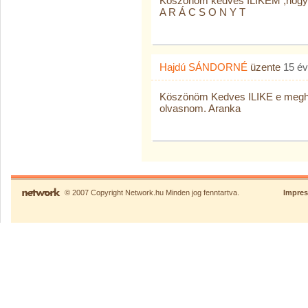
Köszönöm kedves ILIKÉM ,hogy 
A R Á C S O N Y T
Hajdú SÁNDORNÉ
üzente
15 é
Köszönöm Kedves ILIKE e megha
olvasnom. Aranka
© 2007 Copyright Network.hu Minden jog fenntartva.
Impre