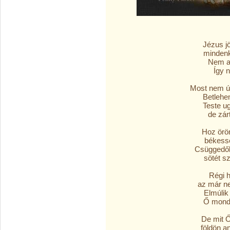
Jézus jö
mindenki
Nem ak
Így n
Most nem úg
Betlehem
Teste u
de zárt
Hoz örö
békessé
Csüggedők
sötét sz
Régi he
az már n
Elmúlik 
Ő mondt
De mit Ő
földön a