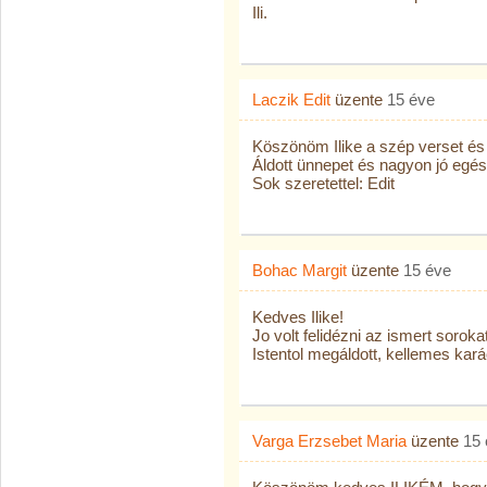
Ili.
Laczik Edit
üzente
15 éve
Köszönöm Ilike a szép verset és 
Áldott ünnepet és nagyon jó egé
Sok szeretettel: Edit
Bohac Margit
üzente
15 éve
Kedves Ilike!
Jo volt felidézni az ismert sor
Istentol megáldott, kellemes kar
Varga Erzsebet Maria
üzente
15 