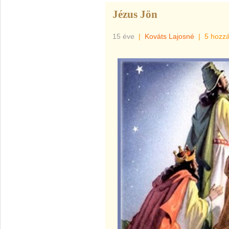
Jézus Jön
15 éve
|
Kováts Lajosné
|
5 hozz