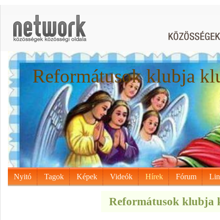
Reformátusok klubja kl
Nyitó
Tagok
Képek
Videók
Hírek
Fórum
Li
Reformátusok klubja k