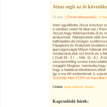
Jézus segit az őt követők
13 éve
|
[Törölt felhasználó]
|
2 ho
Isten úgyállította Jézus krisztust 
a vérében vetett hit által van ( Róm
Jézust,hogy feltámasztotta őt,és 
amilyennek földrejövetele előtt ö
hallhatatlan,dicsőséges szellemsze
Főpapként és Királyként továbbra is
igazságosságát.Milyen hálásak le
mindazokat,akik ezt teszik,és a fiá
( Zsolt 34 : 3 ) . ; Héb 11 : 6 ) .
visszamenőleg szoros kaocsolatban 
megigért Magban. Istentudta,hogy f
hogy a halálával tökéletesen elfedi ,
igy a ma élő embereknek is a javára
Személyi hitel 17,9%-os kamattal,
Címkék:
varga zoltánné. marika
Kapcsolódó hírek: