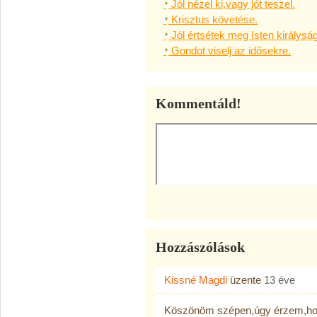
Jól nézel ki,vagy jót teszel.
Krisztus követése.
Jól értsétek meg Isten királysá
Gondot viselj az idősekre.
Kommentáld!
Hozzászólások
Kissné Magdi
üzente
13 éve
Köszönöm szépen,úgy érzem,hog