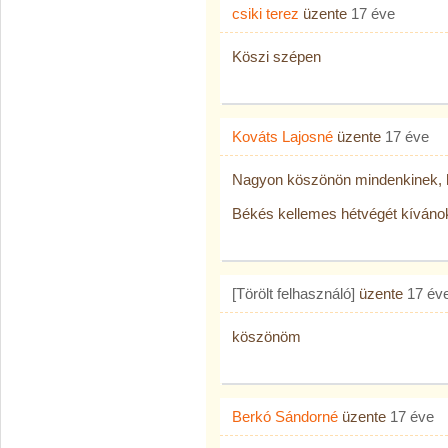
csiki terez
üzente
17 éve
Köszi szépen
Kováts Lajosné
üzente
17 éve
Nagyon köszönön mindenkinek, h
Békés kellemes hétvégét kívánok N
[Törölt felhasználó]
üzente
17 év
köszönöm
Berkó Sándorné
üzente
17 éve