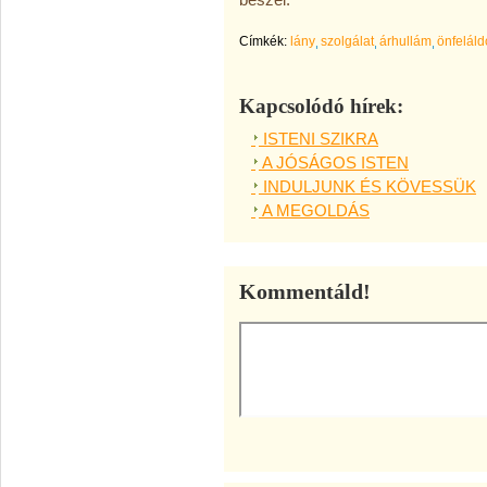
Címkék:
lány
szolgálat
árhullám
önfelál
Kapcsolódó hírek:
ISTENI SZIKRA
A JÓSÁGOS ISTEN
INDULJUNK ÉS KÖVESSÜK
A MEGOLDÁS
Kommentáld!