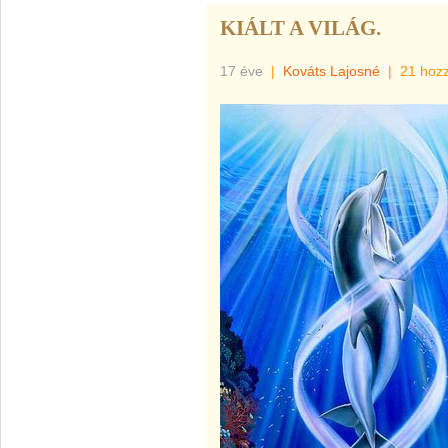
KIÁLT A VILÁG.
17 éve
|
Kováts Lajosné
|
21 hoz