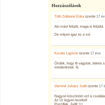
Hozzászólások
Tóth Zoltánné Erika
üzente
17 év
Aki mást felüdít, maga is felüdül.
De milyen igaz ez a sor
Kováts Lajosné
üzente
17 éve
Örülök, hogy itt vagytok, békés s
mindenkinek. Ili.
Varróné Juhász Judit
üzente
17 
Nagyon köszönöm ezt a csodálat
Az Úr legyen teveled!
Puszillak, Judit :):)