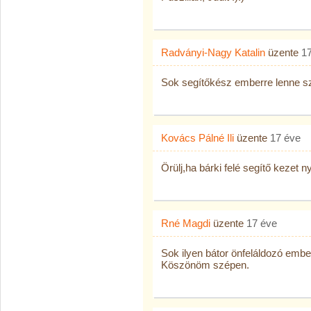
Radványi-Nagy Katalin
üzente
1
Sok segítőkész emberre lenne 
Kovács Pálné Ili
üzente
17 éve
Örülj,ha bárki felé segítő kezet n
Rné Magdi
üzente
17 éve
Sok ilyen bátor önfeláldozó embe
Köszönöm szépen.