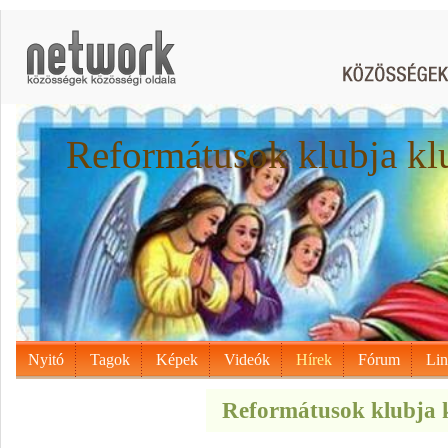
Reformátusok klubja kl
Nyitó
Tagok
Képek
Videók
Hírek
Fórum
Li
Reformátusok klubja k