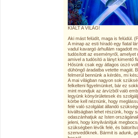
KIÁLT A VILÁG!
Aki mást felüdít, maga is felüdül. (
A minap az esti híradó egy fiatal 
vadul kavargó árhullám ragadott mag
tudósított az eseményről, amelyet 
amivel a tudósító a lányt kimentő f
Hősünk csak egy átlagos úszó volt,
dühöngő áradatba vetette magát. Bá
felmerül bennünk a kérdés, mi kész
A mai világban nagyon sok szükség
felkelteni figyelmünket, bár ez so
mint mondjuk az árvízből való embe
legyünk könyörületesek és szolgál
körbe kell néznünk, hogy meglássu
felé való szolgálat állandó szüks
kiváltságban lehet részünk, hogy s
odaszánhatjuk az Isten országána
jeleni, hogy kinyilvánítjuk megboc
szükségben lévők felé, és bátorítva
szenvedőknek. Bármit is adunk, ge
beszél.