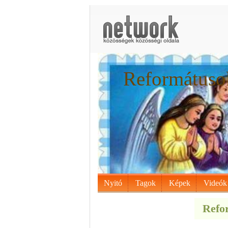
Reformátusok
Nyitó
Tagok
Képek
Videók
Refor