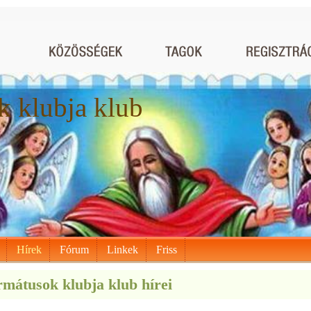
 klubja klub
Hírek
Fórum
Linkek
Friss
mátusok klubja klub hírei