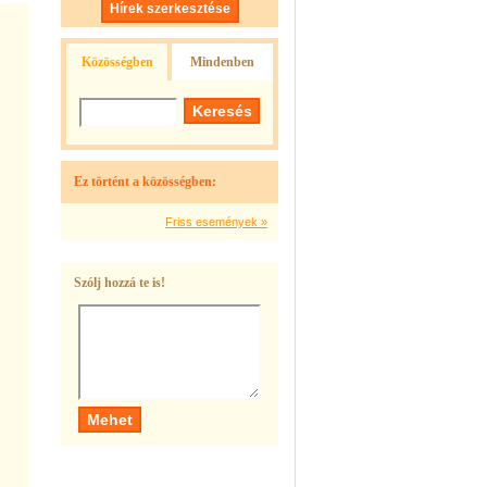
Hírek szerkesztése
Közösségben
Mindenben
Ez történt a közösségben:
Friss események »
Szólj hozzá te is!