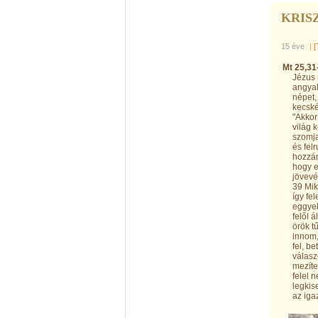
KRIS
15 éve
|
[
Mt 25,31
Jézus 
angyal
népet,
kecskék
"Akkor 
világ 
szomja
és fel
hozzám
hogy e
jövevé
39 Mik
így fe
eggyel
felől 
örök t
innom,
fel, b
válasz
mezíte
felel 
legkis
az iga