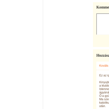
Kommen
Hozzás
Kováts
Ez az i
Kinyujt
a klubb
Istenn
ágyáná
Ő a gyü
Ma szer
katolik
után.