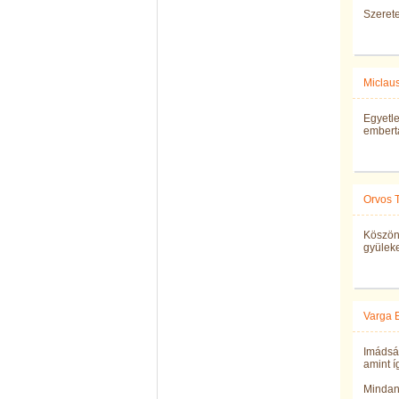
Szeretet
Miclaus
Egyetle
emberta
Orvos 
Köszönö
gyüleke
Varga 
Imádsá
amint í
Mindan