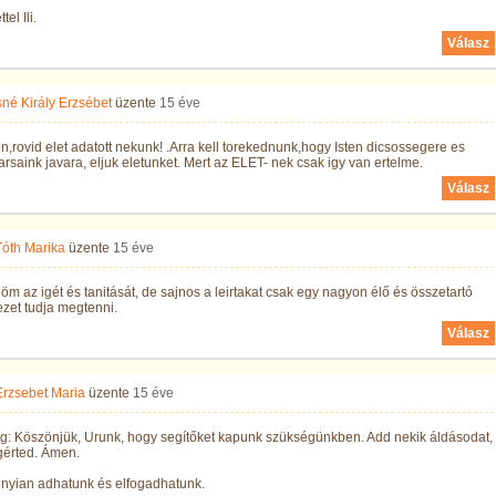
tel Ili.
Válasz
né Király Erzsébet
üzente
15 éve
n,rovid elet adatott nekunk! .Arra kell torekednunk,hogy Isten dicsossegere es
rsaink javara, eljuk eletunket. Mert az ELET- nek csak igy van ertelme.
Válasz
Tóth Marika
üzente
15 éve
m az igét és tanitását, de sajnos a leirtakat csak egy nagyon élő és összetartó
zet tudja megtenni.
Válasz
Erzsebet Maria
üzente
15 éve
g: Köszönjük, Urunk, hogy segítőket kapunk szükségünkben. Add nekik áldásodat,
gérted. Ámen.
nyian adhatunk és elfogadhatunk.