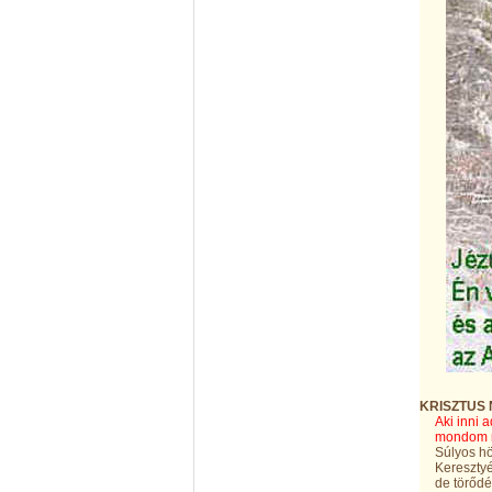
KRISZTUS
Aki inni 
mondom n
Súlyos hö
Keresztyé
de törődé