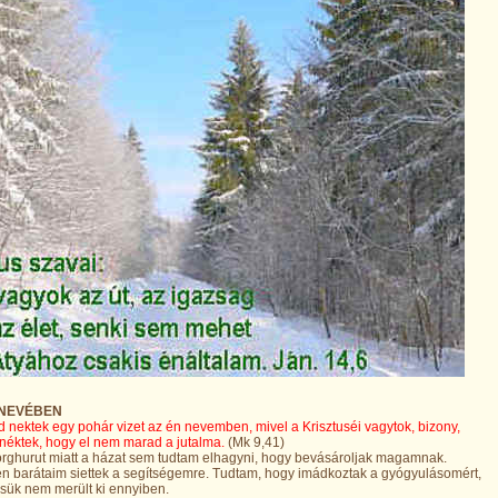
 NEVÉBEN
ad nektek egy pohár vizet az én nevemben, mivel a Krisztuséi vagytok, bizony,
éktek, hogy el nem marad a jutalma.
(Mk 9,41)
rghurut miatt a házat sem tudtam elhagyni, hogy bevásároljak magamnak.
n barátaim siettek a segítségemre. Tudtam, hogy imádkoztak a gyógyulásomért,
sük nem merült ki ennyiben.