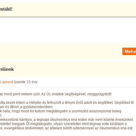
táld!
zólások
 Lajosné
üzente
15 éve
ge most pont nekem szól. Az Úr, imáitok segítségével, meggyógyított!
otta kezét értem a mélybe és felhozott a fényre.Erőt adott és segítőket. Segítőket itt
an és itthon a gyülekezetemben.
ek hála, hogy most én tudom meglátogatni a szomszéd asszonyomat beteg
l.
lekezetünk kántora, a tegnapi ökumenikus ima esten már nem kísérte énekünket.
etettel megyek Őt meglátogatni, olyan szeretettel mint tegnap este kínáltam a
us, evangélikus testvéreket, az általam sütött süteménnyel az ökumenikus ima est