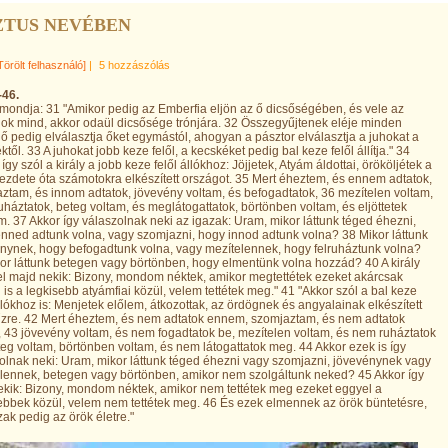
ZTUS NEVÉBEN
Törölt felhasználó]
|
5 hozzászólás
-46.
mondja: 31 "Amikor pedig az Emberfia eljön az ő dicsőségében, és vele az
ok mind, akkor odaül dicsősége trónjára. 32 Összegyűjtenek eléje minden
 ő pedig elválasztja őket egymástól, ahogyan a pásztor elválasztja a juhokat a
től. 33 A juhokat jobb keze felől, a kecskéket pedig bal keze felől állítja." 34
így szól a király a jobb keze felől állókhoz: Jöjjetek, Atyám áldottai, örököljétek a
kezdete óta számotokra elkészített országot. 35 Mert éheztem, és ennem adtatok,
ztam, és innom adtatok, jövevény voltam, és befogadtatok, 36 mezítelen voltam,
ruháztatok, beteg voltam, és meglátogattatok, börtönben voltam, és eljöttetek
. 37 Akkor így válaszolnak neki az igazak: Uram, mikor láttunk téged éhezni,
nned adtunk volna, vagy szomjazni, hogy innod adtunk volna? 38 Mikor láttunk
nynek, hogy befogadtunk volna, vagy mezítelennek, hogy felruháztunk volna?
or láttunk betegen vagy börtönben, hogy elmentünk volna hozzád? 40 A király
lel majd nekik: Bizony, mondom néktek, amikor megtettétek ezeket akárcsak
 is a legkisebb atyámfiai közül, velem tettétek meg." 41 "Akkor szól a bal keze
állókhoz is: Menjetek előlem, átkozottak, az ördögnek és angyalainak elkészített
űzre. 42 Mert éheztem, és nem adtatok ennem, szomjaztam, és nem adtatok
 43 jövevény voltam, és nem fogadtatok be, mezítelen voltam, és nem ruháztatok
eteg voltam, börtönben voltam, és nem látogattatok meg. 44 Akkor ezek is így
olnak neki: Uram, mikor láttunk téged éhezni vagy szomjazni, jövevénynek vagy
lennek, betegen vagy börtönben, amikor nem szolgáltunk neked? 45 Akkor így
nekik: Bizony, mondom néktek, amikor nem tettétek meg ezeket eggyel a
ebbek közül, velem nem tettétek meg. 46 És ezek elmennek az örök büntetésre,
zak pedig az örök életre."