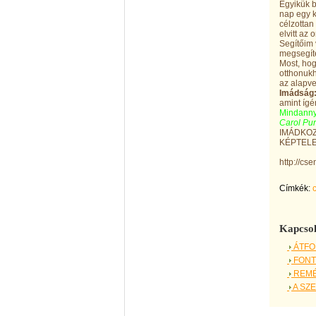
Egyikük b
nap egy k
célzottan
elvitt az
Segítőim 
megsegíté
Most, hog
otthonuk
az alapve
Imádság
amint ígé
Mindanny
Carol Pur
IMÁDKOZ
KÉPTEL
http://cs
Címkék:
Kapcsol
ÁTFO
FONT
REMÉ
A SZ