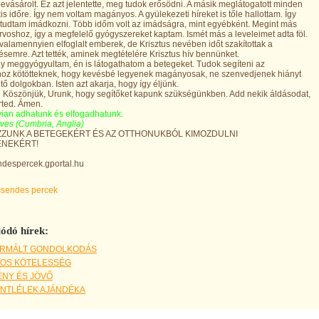
evásárolt. Ez azt jelentette, meg tudok erősödni. A másik meglátogatott minden
is időre. Így nem voltam magányos. A gyülekezeti híreket is tőle hallottam. Így
 tudtam imádkozni. Több időm volt az imádságra, mint egyébként. Megint más
 orvoshoz, így a megfelelő gyógyszereket kaptam. Ismét más a leveleimet adta föl.
valamennyien elfoglalt emberek, de Krisztus nevében időt szakítottak a
semre. Azt tették, aminek megtételére Krisztus hív bennünket.
y meggyógyultam, én is látogathatom a betegeket. Tudok segíteni az
hoz kötötteknek, hogy kevésbé legyenek magányosak, ne szenvedjenek hiányt
tő dolgokban. Isten azt akarja, hogy így éljünk.
:
Köszönjük, Urunk, hogy segítőket kapunk szükségünkben. Add nekik áldásodat,
rted. Ámen.
ian adhatunk és elfogadhatunk.
ves (Cumbria, Anglia)
ZUNK A BETEGEKÉRT ÉS AZ OTTHONUKBÓL KIMOZDULNI
ENEKÉRT!
endespercek.gportal.hu
csendes percek
ódó hírek:
RMÁLT GONDOLKODÁS
OS KÖTELESSÉG
NY ÉS JÖVŐ
ENTLÉLEK AJÁNDÉKA