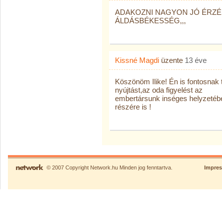
ADAKOZNI NAGYON JÓ ÉRZÉS
ÁLDÁSBÉKESSÉG,,,
Kissné Magdi
üzente
13 éve
Köszönöm Ilike! Én is fontosnak
nyújtást,az oda figyelést az
embertársunk inséges helyzetéb
részére is !
© 2007 Copyright Network.hu Minden jog fenntartva.
Impre