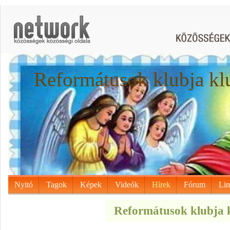
Reformátusok klubja kl
Nyitó
Tagok
Képek
Videók
Hírek
Fórum
Li
Reformátusok klubja k