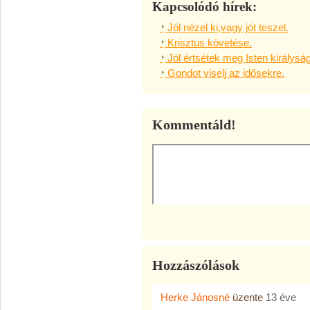
Kapcsolódó hírek:
Jól nézel ki,vagy jót teszel.
Krisztus követése.
Jól értsétek meg Isten királysá
Gondot viselj az idősekre.
Kommentáld!
Hozzászólások
Herke Jánosné
üzente
13 éve