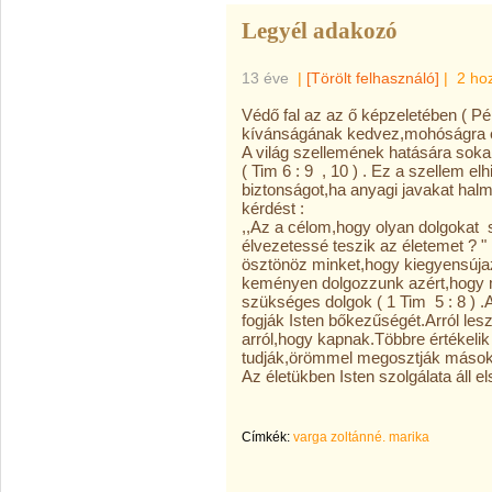
Legyél adakozó
13 éve
|
[Törölt felhasználó]
|
2 ho
Védő fal az az ő képzeletében ( Pél
kívánságának kedvez,mohóságra és
A világ szellemének hatására sok
( Tim 6 : 9 , 10 ) . Ez a szellem elh
biztonságot,ha anyagi javakat hal
kérdést :
,,Az a célom,hogy olyan dolgoka
élvezetessé teszik az életemet ? " 
ösztönöz minket,hogy kiegyensúja
keményen dolgozzunk azért,hogy 
szükséges dolgok ( 1 Tim 5 : 8 ) .
fogják Isten bőkezűségét.Arról le
arról,hogy kapnak.Többre értékeli
tudják,örömmel megosztják másokkal
Az életükben Isten szolgálata áll 
Címkék:
varga zoltánné. marika