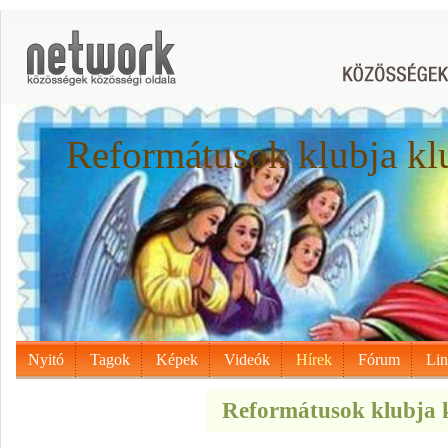
Reformátusok klubja kl
Nyitó
Tagok
Képek
Videók
Hírek
Fórum
Li
Reformátusok klubja k