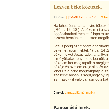
Legyen béke köztetek.
13 éve
|
[Törölt felhasználó]
|
2 ho
Ha lehetséges ,amannyire tőletek 
( Róma 12 : 18 ) .A béke mint a s
aggódalmaktól mentes állapotra utal
biztosít bennünket : ,, Isten megáld
33).
Jézus pedig azt mondta a tanítvány
békémet adom nektek " ( Ján 14 :27
béke,melyet Jézus adott a tanítvá
elmélyüket,és enyhítette bennük a 
béke,amikor megkapták a megigért s
békéje és szellem ereje által és az
lehet.Ez a béke megnyugtatja a szívü
szelleme abban is segít,hogy nyug
és másokkal való bánásmódunkat ( 
Címkék:
varga zoltánné. marika
Kapcsolódó hírek: