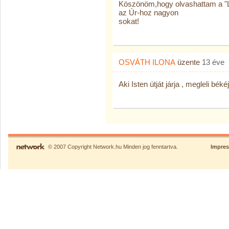
Köszönöm,hogy olvashattam a "
az Úr-hoz nagyon
sokat!
OSVÁTH ILONA
üzente
13 éve
Aki Isten útját járja , megleli bék
© 2007 Copyright Network.hu Minden jog fenntartva.
Impre