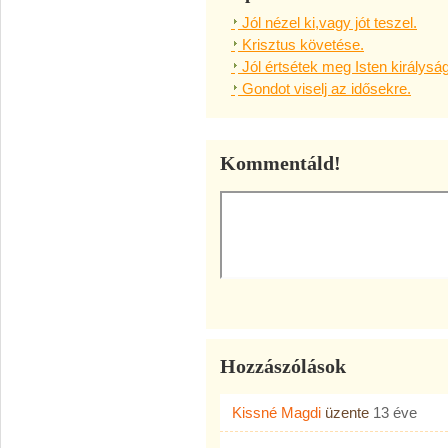
Jól nézel ki,vagy jót teszel.
Krisztus követése.
Jól értsétek meg Isten királysá
Gondot viselj az idősekre.
Kommentáld!
Hozzászólások
Kissné Magdi
üzente
13 éve