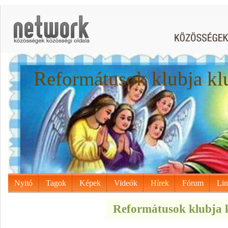
Reformátusok klubja kl
Nyitó
Tagok
Képek
Videók
Hírek
Fórum
Li
Reformátusok klubja k