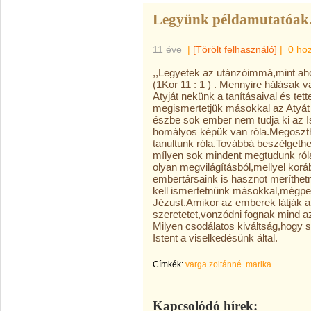
Legyünk példamutatóak
11 éve
|
[Törölt felhasználó]
|
0 ho
,,Legyetek az utánzóimmá,mint aho
(1Kor 11 : 1 ) . Mennyire hálásak v
Atyját nekünk a tanításaival és tett
megismertetjük másokkal az Atyát a
észbe sok ember nem tudja ki az I
homályos képük van róla.Megosztha
tanultunk róla.Továbbá beszélgethe
mílyen sok mindent megtudunk ról
olyan megvilágításból,mellyel korá
embertársaink is hasznot meríthetn
kell ismertetnünk másokkal,mégpe
Jézust.Amikor az emberek látják a 
szeretetet,vonzódni fognak mind az
Milyen csodálatos kiváltság,hogy
Istent a viselkedésünk által.
Címkék:
varga zoltánné. marika
Kapcsolódó hírek: