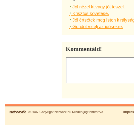
Jól nézel ki,vagy jót teszel.
Krisztus követése.
Jól értsétek meg Isten királysá
Gondot viselj az idősekre.
Kommentáld!
© 2007 Copyright Network.hu Minden jog fenntartva.
Impre