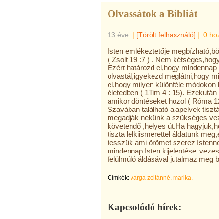
Olvassátok a Bibliát
13 éve
|
[Törölt felhasználó]
|
0 ho
Isten emlékeztetője megbízható,böl
( Zsolt 19 :7 ) . Nem kétséges,ho
Ezért határozd el,hogy mindennap o
olvastál,igyekezd meglátni,hogy mi
el,hogy milyen különféle módokon 
életedben ( 1Tim 4 : 15). Ezekutá
amikor döntéseket hozol ( Róma 12
Szavában található alapelvek tisz
megadják nekünk a szükséges veze
követendő ,helyes út.Ha hagyjuk,h
tiszta lelkiismerettel áldatunk meg,
tesszük ami örömet szerez Istenne
mindennap Isten kijelentései vezes
felülmúló áldásával jutalmaz meg be
Címkék:
varga zoltánné. marika.
Kapcsolódó hírek: