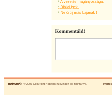
A vezetés magányossága.
Bibliai igék.
Ne örülj más bajának !
Kommentáld!
© 2007 Copyright Network.hu Minden jog fenntartva.
Impre