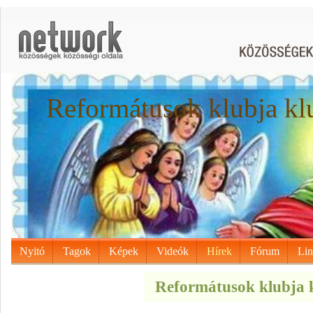
Reformátusok klubja kl
Nyitó
Tagok
Képek
Videók
Hírek
Fórum
Li
Reformátusok klubja k