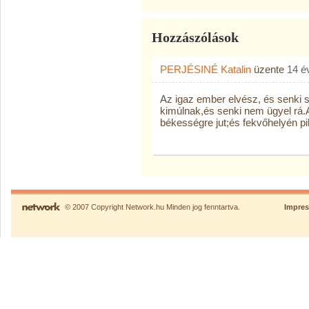
Hozzászólások
PERJÉSINÉ Katalin
üzente
14 é
Az igaz ember elvész, és senki 
kimúlnak,és senki nem ügyel rá.
békességre jut;és fekvőhelyén pi
© 2007 Copyright Network.hu Minden jog fenntartva.
Impre