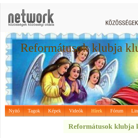
Reformátusok klubja kl
Nyitó
Tagok
Képek
Videók
Hírek
Fórum
Li
Reformátusok klubja k