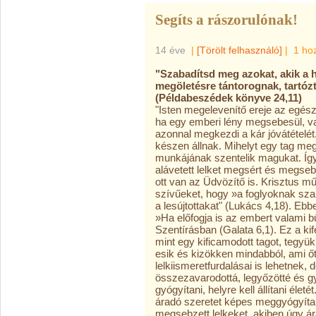
Segíts a rászorulónak!
14 éve
|
[Törölt felhasználó]
|
1 ho
"Szabadítsd meg azokat, akik a ha
megöletésre tántorognak, tartózt
(Példabeszédek könyve 24,11)
"Isten megelevenítő ereje az egész
ha egy emberi lény megsebesül, vag
azonnal megkezdi a kár jóvátételét.
készen állnak. Mihelyt egy tag meg
munkájának szentelik magukat. Így 
alávetett lelket megsért és megse
ott van az Üdvözítő is. Krisztus 
szívűeket, hogy »a foglyoknak sz
a lesújtottakat" (Lukács 4,18). Eb
»Ha előfogja is az embert valami bűn
Szentírásban (Galata 6,1). Ez a kife
mint egy kificamodott tagot, tegyü
esik és kizökken mindabból, ami őt
lelkiismeretfurdalásai is lehetnek, 
összezavarodottá, legyőzötté és gy
gyógyítani, helyre kell állítani élet
áradó szeretet képes meggyógyítan
megsebzett lelkeket, akiben úgy ár