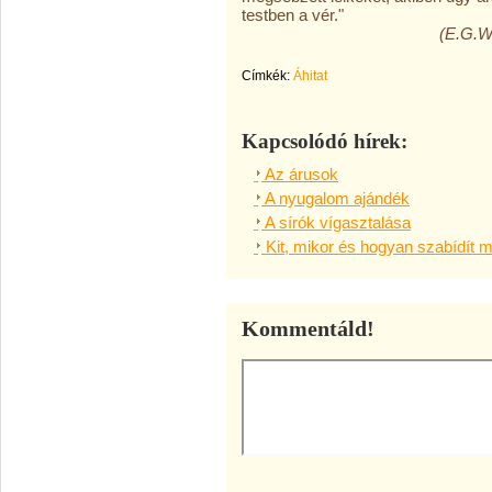
testben a vér."
(E.G.Wh
Címkék:
Áhitat
Kapcsolódó hírek:
Az árusok
A nyugalom ajándék
A sírók vígasztalása
Kit, mikor és hogyan szabídít 
Kommentáld!