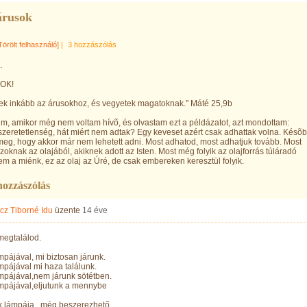
árusok
Törölt felhasználó]
|
3 hozzászólás
.
OK!
tek inkább az árusokhoz, és vegyetek magatoknak." Máté 25,9b
, amikor még nem voltam hívõ, és olvastam ezt a példázatot, azt mondottam:
zeretetlenség, hát miért nem adtak? Egy keveset azért csak adhattak volna. Késõ
meg, hogy akkor már nem lehetett adni. Most adhatod, most adhatjuk tovább. Most
zoknak az olajából, akiknek adott az Isten. Most még folyik az olajforrás túláradó
em a miénk, ez az olaj az Úré, de csak embereken keresztül folyik.
hozzászólás
cz Tiborné Idu
üzente
14 éve
megtalálod.
ámpájával, mi biztosan járunk.
ámpájával mi haza találunk.
ámpájával,nem járunk sötétben.
ámpájával,eljutunk a mennybe
k lámpája , még beszerezhető.