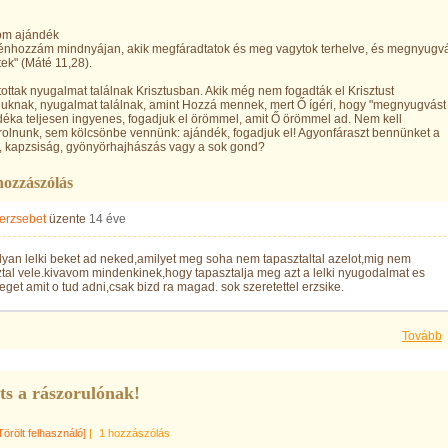
om ajándék
 énhozzám mindnyájan, akik megfáradtatok és meg vagytok terhelve, és megnyugv
ek" (Máté 11,28).
ottak nyugalmat találnak Krisztusban. Akik még nem fogadták el Krisztust
uknak, nyugalmat találnak, amint Hozzá mennek, mert Ő ígéri, hogy "megnyugvást
déka teljesen ingyenes, fogadjuk el örömmel, amit Ő örömmel ad. Nem kell
olnunk, sem kölcsönbe vennünk: ajándék, fogadjuk el! Agyonfáraszt bennünket a
, kapzsiság, gyönyörhajhászás vagy a sok gond?
hozzászólás
 erzsebet
üzente
14 éve
lyan lelki beket ad neked,amilyet meg soha nem tapasztaltal azelot,mig nem
ztal vele.kivavom mindenkinek,hogy tapasztalja meg azt a lelki nyugodalmat es
get amit o tud adni,csak bizd ra magad. sok szeretettel erzsike.
Tovább
ts a rászorulónak!
Törölt felhasználó]
|
1 hozzászólás