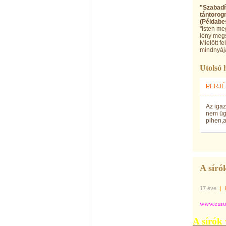
"Szabadít
tántorogn
(Példabe
"Isten me
lény megs
Mielőtt f
mindnyája
Utolsó 
PERJÉS
Az igaz
nem ügy
pihen,a
A síró
17 éve
|
www.euroc
A sírók 