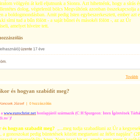
iralom völgyén át kell eljutnunk a Sionra. Azt hihetnénk, hogy a
sírás é
ellentétes dolog, végtelenül bölcs Megváltónk
azonban összekapcsolja a
ben a boldogmondásban. Amit pedig
Isten egybeszerkesztett, ember azt e
Aki sírni tud a bűn
fölött - a saját bűnei és másokéi fölött -, az az Úr
iseli,
amelyet híveire tett.
hozzászólás
 felhasználó]
üzente
17 éve
nöm.
Tovább
ikor és hogyan szabídít meg?
Koncsek József
|
0 hozzászólás
t a
www.eurochrist.net
honlapjáról származik (C:H Spurgeon: Isten Ígéretének Tárh
i.ro/ )!
r és hogyan szabadít meg?
„...meg tudja szabadítani az Úr a kegyesek
l, a
gonoszokat pedig büntetések között megtartani az ítélet napjára"
(2P
igazakat megpróbálja Isten. Nem igazi hit az, amely nem ment át
próbá