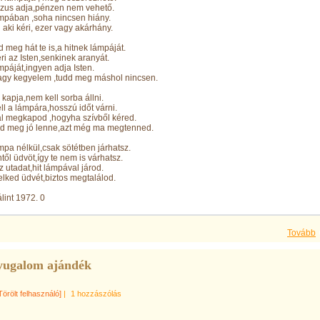
ézus adja,pénzen nem vehető.
ámpában ,soha nincsen hiány.
aki kéri, ezer vagy akárhány.
 meg hát te is,a hitnek lámpáját.
i az Isten,senkinek aranyát.
ámpáját,ingyen adja Isten.
nagy kegyelem ,tudd meg máshol nincsen.
i kapja,nem kell sorba állni.
l a lámpára,hosszú időt várni.
l megkapod ,hogyha szívből kéred.
d meg jó lenne,azt még ma megtenned.
ámpa nélkül,csak sötétben járhatsz.
ntől üdvöt,így te nem is várhatsz.
z utadat,hit lámpával járod.
elked üdvét,biztos megtalálod.
lint 1972. 0
Tovább
yugalom ajándék
Törölt felhasználó]
|
1 hozzászólás