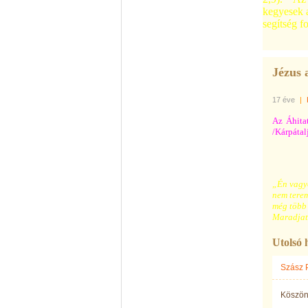
kegyesek 
segítség f
Jézus a
17 éve
|
Az Áhita
/Kárpáta
„Én vagyo
nem terem
még több 
Maradjato
Utolsó 
Szász 
Köszön