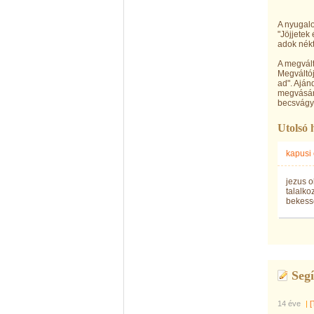
A nyugal
"Jöjjetek
adok nékt
A megvált
Megváltój
ad". Aján
megvásár
becsvágy
Utolsó 
kapusi
jezus o
talalko
bekesse
Segí
14 éve
|
[