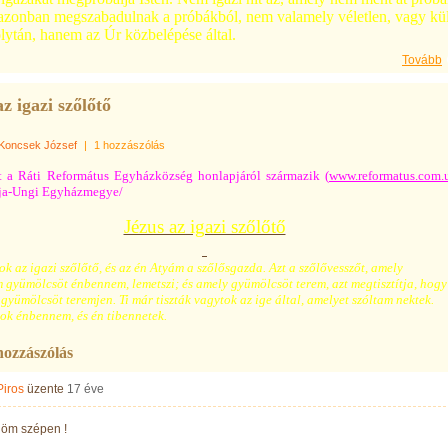
azonban megszabadulnak a próbákból, nem valamely
véletlen, vagy kü
olytán, hanem az Úr közbelépése által.
Tovább
z igazi szőlőtő
Koncsek József
|
1 hozzászólás
t a Ráti Református Egyházközség honlapjáról származik (
www.reformatus.com.
lja-Ungi Egyházmegye/
Jézus az igazi szőlőtő
k az igazi szőlőtő, és az én Atyám a szőlősgazda. Azt a szőlővesszőt, amely
 gyümölcsöt énbennem, lemetszi; és amely gyümölcsöt terem, azt megtisztítja, hogy
gyümölcsöt teremjen. Ti már tiszták vagytok az ige által, amelyet szóltam nektek.
k énbennem, és én tibennetek.
hozzászólás
Piros
üzente
17 éve
öm szépen !