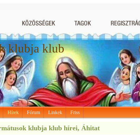
 klubja klub
Hírek
Fórum
Linkek
Friss
mátusok klubja klub hírei, Áhitat