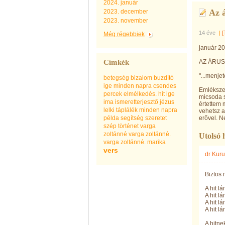
2024. január
Az 
2023. december
2023. november
14 éve
|
[
Még régebbiek
január 20
Címkék
AZ ÁRUS
"...menje
betegség
bizalom
buzdító
ige minden napra
csendes
Emlékszem
percek
elmélkedés.
hit
ige
micsoda s
ima
ismeretterjesztő
jézus
értettem 
lelki táplálék minden napra
vehetsz a
példa
segítség
szeretet
erõvel. N
szép
történet
varga
zoltánné
varga zoltánné.
Utolsó 
varga zoltánné. marika
vers
dr Kuru
Biztos 
A hit l
A hit l
A hit l
A hit l
A hitne