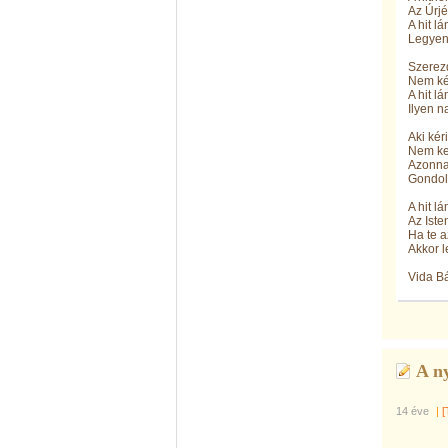
Az Úrj
A hit l
Legyen 
Szerezd
Nem kér
A hit l
Ilyen 
Aki kér
Nem kel
Azonna
Gondol
A hit l
Az Iste
Ha te a
Akkor l
Vida Bá
A n
14 éve
|
[