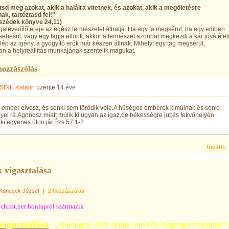
sd meg azokat, akik a halálra vitetnek, és azokat, akik a megöletésre
ak, tartóztasd fel!"
szédek könyve 24,11)
gelevenítő ereje az egész természetet áthatja. Ha egy fa megsérül, ha egy emberi
ebesül, vagy egy tagja eltörik, akkor a természet azonnal megkezdi a kár jóvátétel
ellép az igény, a gyógyító erők már készen állnak. Mihelyt egy tag megsérül,
n a helyreállítás munkájának szentelik magukat.
hozzászólás
INÉ Katalin
üzente
14 éve
 ember elvész, és senki sem törődik vele.A hűséges emberek kimúlnak,és senki
el rá.Agonosz miatt múlik ki ugyan az igaz,de békességre jut;és fekvőhelyén
ki egyenes úton jár.Ézs.57.1-2.
Tovább
k vígasztalása
Koncsek József
|
2 hozzászólás
hrist.net honlapról származik
vigasztalása
„Boldogok, akik sírnak, mert ők megvigasztaltatnak"