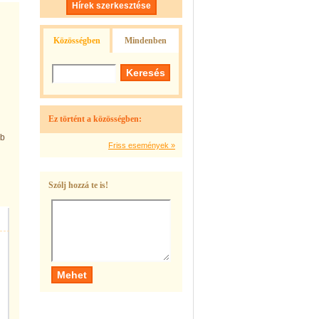
Hírek szerkesztése
Közösségben
Mindenben
Ez történt a közösségben:
bb
Friss események »
Szólj hozzá te is!