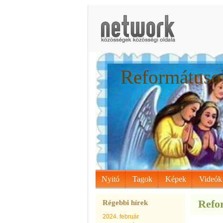
Reformátusok
Nyitó
Tagok
Képek
Videók
Refor
Régebbi hírek
2024. február