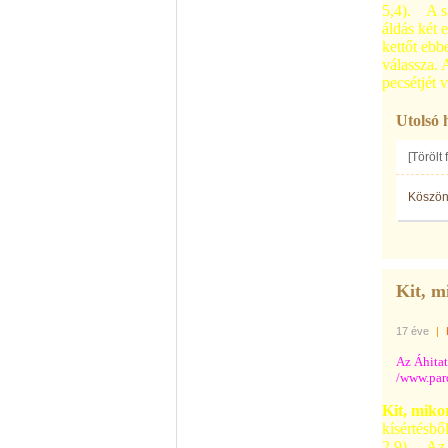
5,4).
A s
áldás két 
kettőt eb
válassza. 
pecsétjét v
Utolsó 
[Törölt
Köszö
Kit, m
17 éve
|
Az Áhita
/www.pard
Kit, miko
kísértésbő
2,9).
Az 