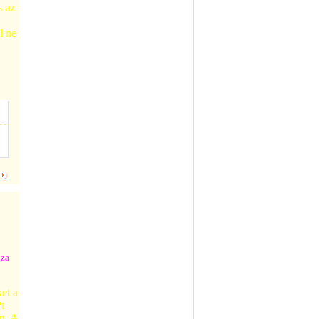
s az
l ne
áza
et a
t
n. A