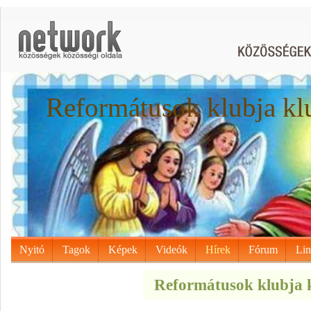
Reformátusok klubja kl
Nyitó
Tagok
Képek
Videók
Hírek
Fórum
Li
Reformátusok klubja k