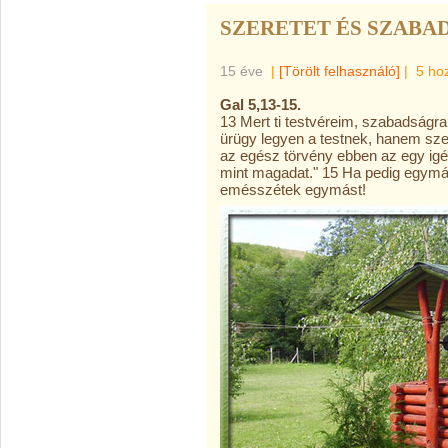
SZERETET ÉS SZABA
15 éve
|
[Törölt felhasználó]
|
5 ho
Gal 5,13-15.
13 Mert ti testvéreim, szabadságr
ürügy legyen a testnek, hanem sze
az egész törvény ebben az egy igéb
mint magadat." 15 Ha pedig egymást
emésszétek egymást!