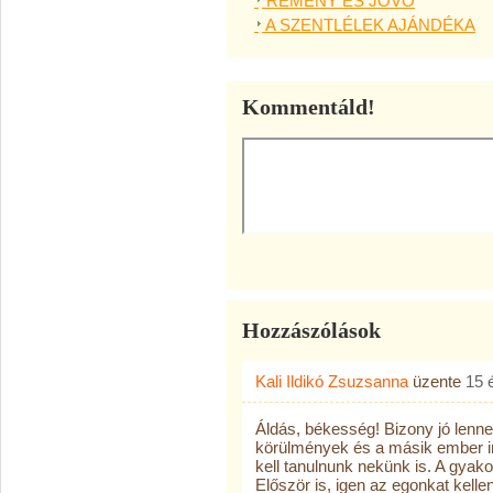
REMÉNY ÉS JÖVŐ
A SZENTLÉLEK AJÁNDÉKA
Kommentáld!
Hozzászólások
Kali Ildikó Zsuzsanna
üzente
15 
Áldás, békesség! Bizony jó lenne
körülmények és a másik ember ir
kell tanulnunk nekünk is. A gyako
Először is, igen az egonkat kell