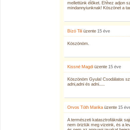
mellettünk élőket. Ehhez adjon s
mindannyiunknak! Köszönet a tan
Bízó Tili
üzente
15 éve
Köszönöm.
Kissné Magdi
üzente
15 éve
Köszönöm Gyula! Csodálatos szer
adni,adni és adni.....
Orvos Tóth Marika
üzente
15 év
A természeti katasztrofáknák sa
nem öriztük meg vizeink, és a l
és nem az annyagi javakat hejez