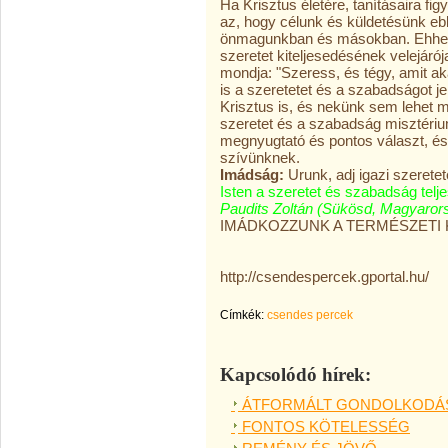
Ha Krisztus életére, tanításaira fi
az, hogy célunk és küldetésünk ebb
önmagunkban és másokban. Ehhez e
szeretet kiteljesedésének velejár
mondja: "Szeress, és tégy, amit ak
is a szeretetet és a szabadságot je
Krisztus is, és nekünk sem lehet
szeretet és a szabadság misztériu
megnyugtató és pontos választ, és
szívünknek.
Imádság:
Urunk, adj igazi szerete
Isten a szeretet és szabadság telj
Paudits Zoltán (Sükösd, Magyaror
IMÁDKOZZUNK A TERMÉSZETI 
http://csendespercek.gportal.hu/
Címkék:
csendes percek
Kapcsolódó hírek:
ÁTFORMÁLT GONDOLKODÁ
FONTOS KÖTELESSÉG