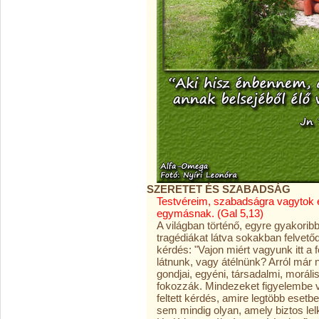
SZERETET ÉS SZABADSÁG
Testvéreim, szabadságra vagytok el
egymásnak. (Gal 5,13)
A világban történő, egyre gyakorib
tragédiákat látva sokakban felvetőd
kérdés: "Vajon miért vagyunk itt a
látnunk, vagy átélnünk? Arról már 
gondjai, egyéni, társadalmi, moráli
fokozzák. Mindezeket figyelembe v
feltett kérdés, amire legtöbb esetb
sem mindig olyan, amely biztos lel