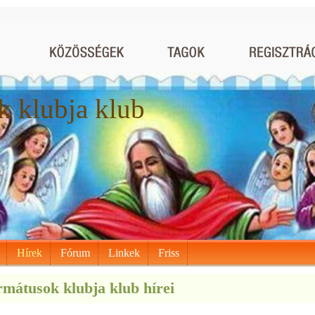
 klubja klub
Hírek
Fórum
Linkek
Friss
mátusok klubja klub hírei