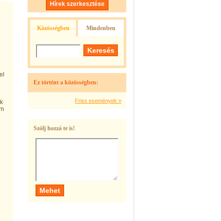
Hírek szerkesztése
Közösségben
Mindenben
el
Ez történt a közösségben:
Friss események »
nk
em
 "
Szólj hozzá te is!