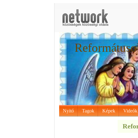
Reformátusok
Nyitó
Tagok
Képek
Videók
Refor