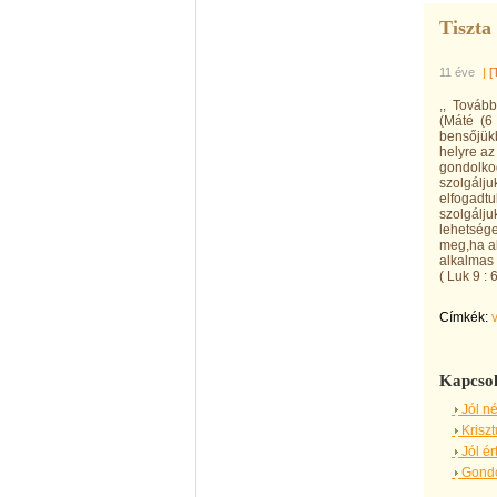
Tiszta 
11 éve
|
[
,, Tovább
(Máté (6 
bensőjükb
helyre a
gondolkod
szolgálju
elfogadtu
szolgálju
lehetsége
meg,ha ak
alkalmas 
( Luk 9 : 6
Címkék:
Kapcsol
Jól né
Kriszt
Jól ér
Gondot