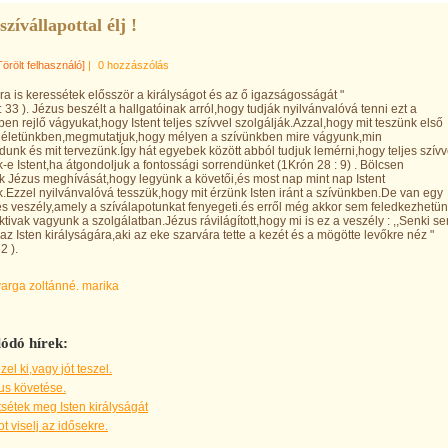
szívállapottal élj !
Törölt felhasználó]
|
0 hozzászólás
ra is keressétek elősször a királyságot és az ő igazságosságát "
: 33 ). Jézus beszélt a hallgatóinak arról,hogy tudják nyilvánvalóvá tenni ezt a
en rejlő vágyukat,hogy Istent teljes szívvel szolgálják.Azzal,hogy mit teszünk első
z életünkben,megmutatjuk,hogy mélyen a szívünkben mire vágyunk,min
unk és mit tervezünk.Így hát egyebek között abból tudjuk lemérni,hogy teljes szívv
k-e Istent,ha átgondoljuk a fontossági sorrendünket (1Krón 28 : 9) . Bölcsen
k Jézus meghívását,hogy legyünk a követői,és most nap mint nap Istent
k.Ezzel nyilvánvalóvá tesszük,hogy mit érzünk Isten iránt a szívünkben.De van egy
s veszély,amely a szíválapotunkat fenyegeti.és erről még akkor sem feledkezhetü
tivak vagyunk a szolgálatban.Jézus rávilágított,hogy mi is ez a veszély : ,,Senki s
az Isten királyságára,aki az eke szarvára tette a kezét és a mögötte levőkre néz
2 ).
varga zoltánné. marika
ódó hírek:
zel ki,vagy jót teszel.
us követése.
tsétek meg Isten királyságát
 viselj az idősekre.