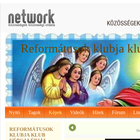
Reformátusok klubja kl
Nyitó
Tagok
Képek
Videók
Hírek
Fórum
Li
REFORMÁTUSOK
Di
KLUBJA KLUB