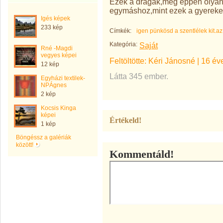
Ezek a drágák,meg éppen olyan
egymáshoz,mint ezek a gyerekek.
Igés képek
233 kép
Címkék:
igen pünkösd a szentlélek kit.az
Kategória:
Saját
Rné -Magdi
vegyes képei
Feltöltötte:
Kéri Jánosné
|
16 év
12 kép
Látta 345 ember.
Egyházi textilek-
NPÁgnes
2 kép
Kocsis Kinga
képei
Értékeld!
1 kép
Böngéssz a galériák
között!
Kommentáld!