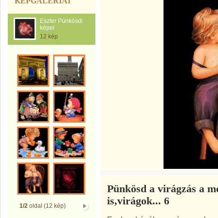
KÉPGALÉRIÁI
Eszter Pünkösdi
képei
12 kép
Pünkösd a virágzás a me
is,virágok... 6
1/2
oldal (12 kép)