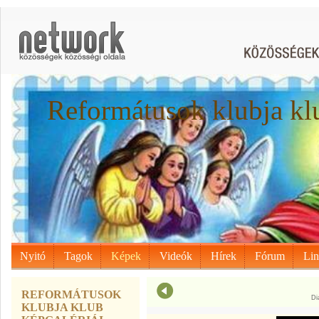
Reformátusok klubja kl
Nyitó
Tagok
Képek
Videók
Hírek
Fórum
Li
REFORMÁTUSOK
Di
KLUBJA KLUB