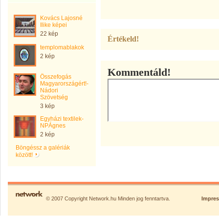
Kovács Lajosné
Ilike képei
22 kép
Értékeld!
templomablakok
2 kép
Kommentáld!
Összefogás
Magyarországért!-
Nádori
Szövetség
3 kép
Egyházi textilek-
NPÁgnes
2 kép
Böngéssz a galériák
között!
© 2007 Copyright Network.hu Minden jog fenntartva.
Impre