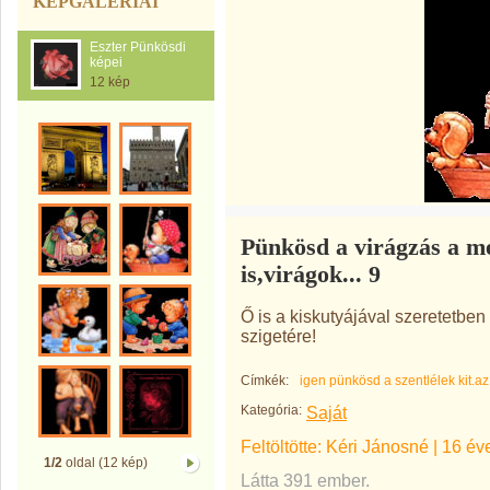
KÉPGALÉRIÁI
Eszter Pünkösdi
képei
12 kép
Pünkösd a virágzás a me
is,virágok... 9
Ő is a kiskutyájával szeretetbe
szigetére!
Címkék:
igen pünkösd a szentlélek kit.az
Kategória:
Saját
Feltöltötte:
Kéri Jánosné
|
16 év
1/2
oldal (12 kép)
Látta 391 ember.