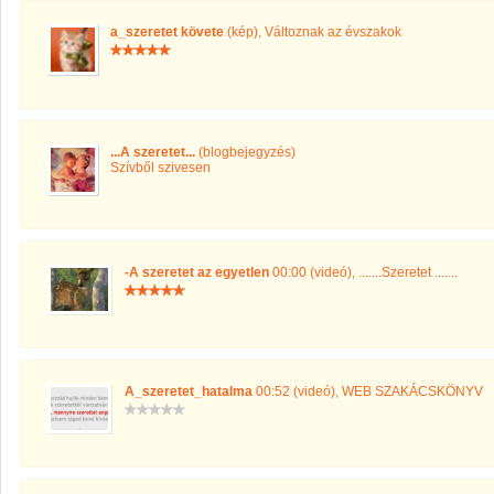
a_szeretet követe
(kép)
,
Változnak az évszakok
...A szeretet...
(blogbejegyzés)
Szívből szivesen
-A szeretet az egyetlen
00:00 (videó)
,
.......Szeretet .......
A_szeretet_hatalma
00:52 (videó)
,
WEB SZAKÁCSKÖNYV