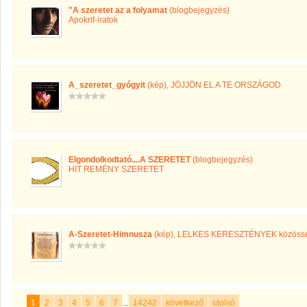
"A szeretet az a folyamat
(blogbejegyzés)
Apokrif-iratok
A_szeretet_gyógyit
(kép)
,
JÖJJÖN EL A TE ORSZÁGOD
Elgondolkodtató....A SZERETET
(blogbejegyzés)
HIT REMÉNY SZERETET
A-Szeretet-Himnusza
(kép)
,
LELKES KERESZTÉNYEK közöss
1
2
3
4
5
6
7
...
14242
következő
utolsó