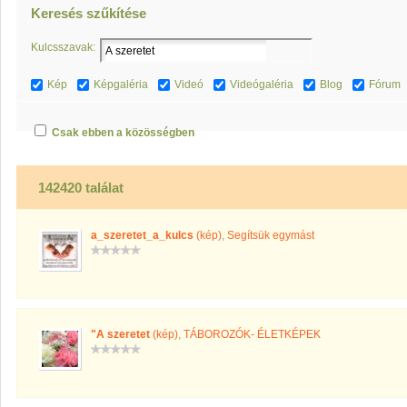
Keresés szűkítése
Kulcsszavak:
Kép
Képgaléria
Videó
Videógaléria
Blog
Fórum
Csak ebben a közösségben
142420 találat
a_szeretet_a_kulcs
(kép)
,
Segítsük egymást
"A szeretet
(kép)
,
TÁBOROZÓK- ÉLETKÉPEK