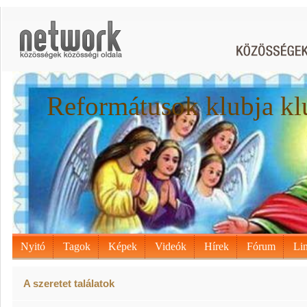
Reformátusok klubja kl
Nyitó
Tagok
Képek
Videók
Hírek
Fórum
Li
A szeretet találatok