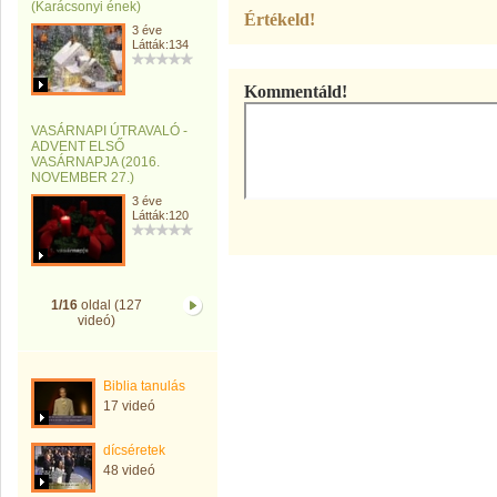
(Karácsonyi ének)
Értékeld!
3 éve
Látták:134
Kommentáld!
VASÁRNAPI ÚTRAVALÓ -
ADVENT ELSŐ
VASÁRNAPJA (2016.
NOVEMBER 27.)
3 éve
Látták:120
1/16
oldal (127
videó)
Biblia tanulás
17 videó
dícséretek
48 videó