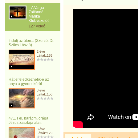
.. A Varga
Zoltánné
Marika
Klubvezetőé
127 videó
Indulj az úton... (Szerző: Dr.
Szűcs László)
2 éve
Látták:155
Hát elfeledkezhetik-e az
anya a gyermekéről
3 éve
Látták:156
471. Fel, barátim, drága
Jézus zászlaja alatt
3 éve
Látták:179