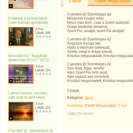
Leírás
Videó beágyazása
Csendes éj! Szentséges éj!
Emberek a kereszt körül -
Mindenek nyugta mély;
Cseri Kálmán gondolatai
Nincs más fenn, csak a Szent szülepár,
Drága kisdedük álmainál,
3 éve
Szent Fiú, aludjál, szent Fiú aludjál!
Látták:188
Csendes éj! Szentséges éj!
Angyalok hangja kél;
Halld a mennyei halleluját,
Szerte zengi e drága szavát,
Keresztút #3 * Nagyböjti
Krisztus megszabadit, Krisztus megszaba
ájtatosság (2012) * 19:22
Csendes éj! Szentséges éj!
3 éve
Sziv örülj, higyj, remélj!
Látták:104
Isten Szent Fia hinti reád,
Ajka vigaszt adó mosolyát,
Krisztus megszületett, Krisztus megszület
Címkék:
Lakner Sándor..csendes
este száll le ránk Uram
Kategória:
Zene
3 éve
Feltöltötte:
[Törölt felhasználó]
|
3 éve
Látták:152
Látta 134 ember.
Csendes éj, -Szentséges éj.