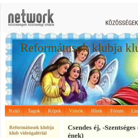
Reformátusok klubja kl
Nyitó
Tagok
Képek
Videók
Hírek
Fórum
Li
Csendes éj, -Szentséges
Reformátusok klubja
klub videógalériái
ének)