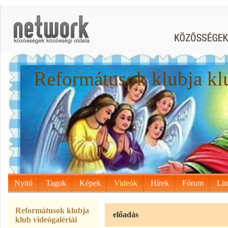
Reformátusok klubja kl
Nyitó
Tagok
Képek
Videók
Hírek
Fórum
Li
Reformátusok klubja
előadás
klub videógalériái