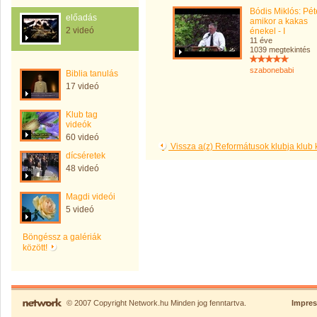
Bódis Miklós: Pét
előadás
amikor a kakas
2 videó
énekel - I
11 éve
1039 megtekintés
szabonebabi
Biblia tanulás
17 videó
Klub tag
videók
60 videó
Vissza a(z) Reformátusok klubja klub
dícséretek
48 videó
Magdi videói
5 videó
Böngéssz a galériák
között!
© 2007 Copyright Network.hu Minden jog fenntartva.
Impre