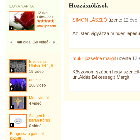
Hozzászólások
ILONA NAPRA
12 éve
Látták:831
SIMON LÁSZLÓ
üzente
12 éve
muklijozsefnemargit
Az Isten vigyázza minden lépés
4/8
oldal (60 videó)
mukli jozsefné margit
üzente
12 
Első és az
Utolsó Jel 1, 8.
Köszönöm szépen hogy szentelte
19 videó
úr .Áldás Békesség:) Margit
énekek
260 videó
Móni videói
4 videó
Szeged Kis
István Kórus
0 videó
Böngéssz a galériák
között!