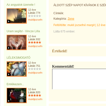
Az angyalok üzenete !
ÁLDOTT SZÉP NAPOT KÍVÁNOK E SZÉP
12 éve
Látták:774
Címkék:
Kategória:
Zene
muklijozsefnemargit
Feltöltötte:
mukli jozsefné margit
|
12 éve
Uram segíts! - Vincze Lilla
Látta 675 ember.
12 éve
Látták:932
muklijozsefnemargit
Értékeld!
LÉLEKSIMOGATÓ
12 éve
Látták:751
Kommentáld!
muklijozsefnemargit
Emlékezem...
12 éve
Látták:820
muklijozsefnemargit