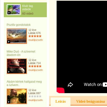
Klub tag
videók
60 videó
Pozitív gondolatok
12 éve
Látták:676
muklijozsefnemargit
Mike Duó - A szívemet
átadom én
12 éve
Látták:714
muklijozsefnemargit
Atyám kérlek hallgasd meg
a szívem..
12 éve
Látták:697
muklijozsefnemargit
Leírás
Videó beágyazása