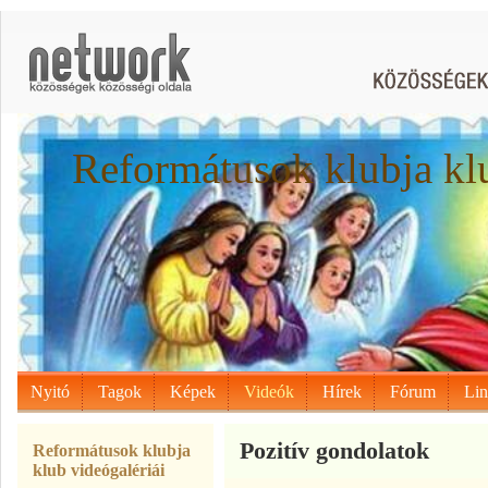
Reformátusok klubja kl
Nyitó
Tagok
Képek
Videók
Hírek
Fórum
Li
Pozitív gondolatok
Reformátusok klubja
klub videógalériái