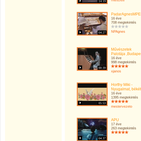
misszios
14:19
PadarAgnesMP
16 éve
708 megtekintés
NPAgnes
04:27
Művészetek
Palotája ,Budape
16 éve
998 megtekintés
00:39
xjanos
Horthy Miki -
Nyugalmat, békét
16 éve
1395 megtekintés
05:53
mestervezeto
APU
17 éve
263 megtekintés
04:37