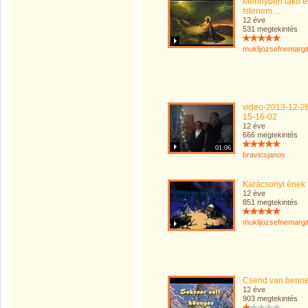
Mennyben lakó é
Istenem ...
12 éve
531 megtekintés
muklijozsefnemargi
video-2013-12-2
15-16-02
12 éve
666 megtekintés
01:06
bravicsjanos
Karácsonyi ének
12 éve
851 megtekintés
muklijozsefnemargi
Csend van benn
12 éve
903 megtekintés