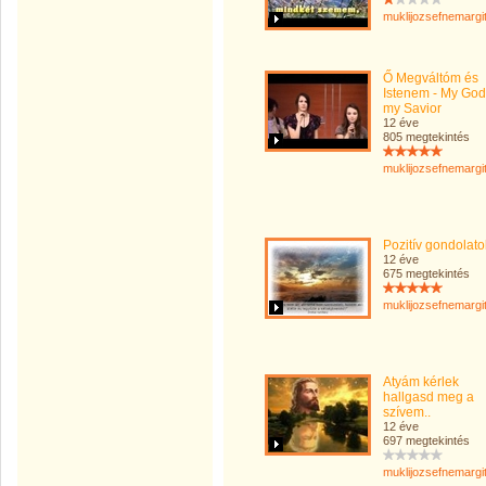
muklijozsefnemargi
Ő Megváltóm és
Istenem - My God
my Savior
12 éve
805 megtekintés
muklijozsefnemargi
Pozitív gondolato
12 éve
675 megtekintés
muklijozsefnemargi
Atyám kérlek
hallgasd meg a
szívem..
12 éve
697 megtekintés
muklijozsefnemargi