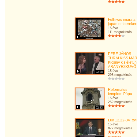
Felhívás imára a
japán emberekért
15 éve
111 megtekintés
PERE JÁNOS
TURAI KISS MÁR
Kicsiny kis életün
ARANYESKÜVŐ
15 éve
02:58
298 megtekintés
Református
templom Pápa
15 éve
252 megtekintés
02:33
Luk 12,22-34_xv
15 éve
877 megtekintés