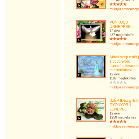
592 megtekintés
muklijozsefnemargi
PÜNKÖSD
ÜNNEPÉRE
12 éve
487 megtekintés
muklijozsefnemargi
Áldott szép estét,
éjt gyönyörű
ébredést kívánok
mindenkinek!
12 éve
1197 megtekintés
muklijozsefnemargi
SZÉP IDÉZETEK
GYÖNYÖRŰ
ZENÉVEL.
12 éve
1250 megtekintés
muklijozsefnemargi