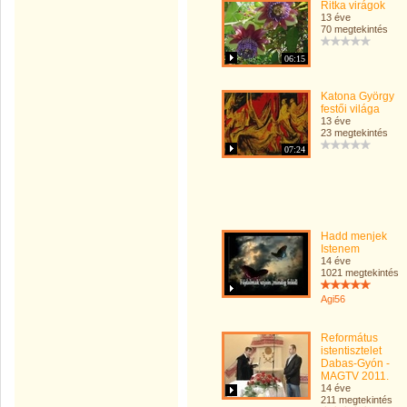
Ritka virágok
13 éve
70 megtekintés
06:15
Katona György
festői világa
13 éve
23 megtekintés
07:24
Hadd menjek
Istenem
14 éve
1021 megtekintés
Agi56
Református
istentisztelet
Dabas-Gyón -
MAGTV 2011.
14 éve
211 megtekintés