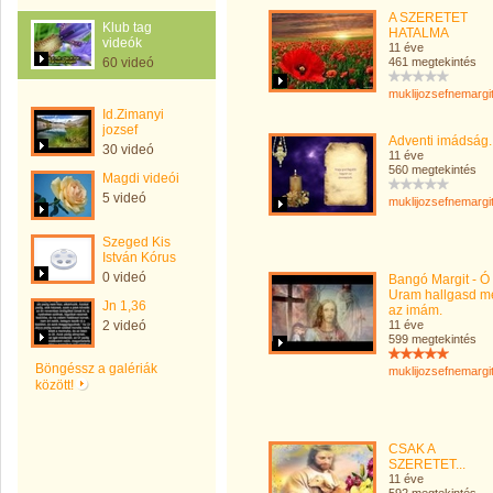
A SZERETET
Klub tag
HATALMA
videók
11 éve
60 videó
461 megtekintés
muklijozsefnemargi
Id.Zimanyi
jozsef
Adventi imádság.
30 videó
11 éve
560 megtekintés
Magdi videói
5 videó
muklijozsefnemargi
Szeged Kis
István Kórus
0 videó
Bangó Margit - Ó
Uram hallgasd m
Jn 1,36
az imám.
2 videó
11 éve
599 megtekintés
Böngéssz a galériák
muklijozsefnemargi
között!
CSAK A
SZERETET...
11 éve