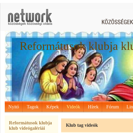
Reformátusok klubja kl
Nyitó
Tagok
Képek
Videók
Hírek
Fórum
Li
Reformátusok klubja
Klub tag videók
klub videógalériái