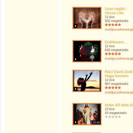
Uram segíts! -
Vincze Lilla
12 éve
932 megtekintés
muklijozsefnemargi
Emlékezem...
12 éve
820 megtekintés
muklijozsefnemargi
Rácz Dávid Zsolt:
Higgy bennem
12 éve
967 megtekintés
muklijozsefnemargi
Issten élő lelke jöj
13 éve
43 megtekintés
03:09