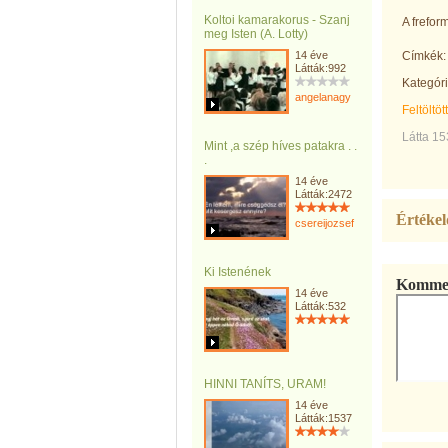
Koltoi kamarakorus - Szanj
A frefo
meg Isten (A. Lotty)
14 éve
Címkék:
Látták:992
Kategóri
angelanagy
Feltöltöt
Látta 1
Mint ,a szép híves patakra . .
.
14 éve
Látták:2472
Értékel
csereijozsef
Ki Istenének
Kommen
14 éve
Látták:532
HINNI TANÍTS, URAM!
14 éve
Látták:1537