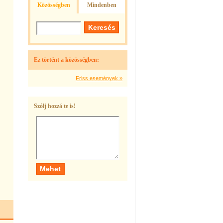
Közösségben
Mindenben
Ez történt a közösségben:
Friss események »
Szólj hozzá te is!