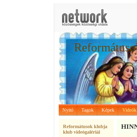
Reformátusok
Nyitó
Tagok
Képek
Videók
HINN
Reformátusok klubja
klub videógalériái