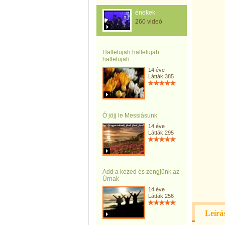
énekek
260 videó
Hallelujah hallelujah
hallelujah
14 éve
Látták:385
Ó jöjj le Messiásunk
14 éve
Látták:295
Add a kezed és zengjünk az
Úrnak
14 éve
Látták:256
Leírá