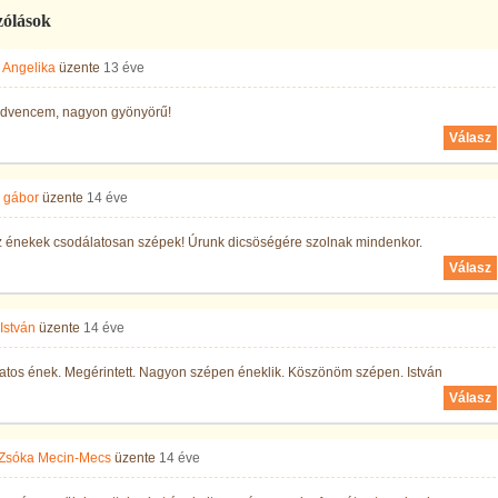
zólások
 Angelika
üzente
13 éve
edvencem, nagyon gyönyörű!
Válasz
 gábor
üzente
14 éve
z énekek csodálatosan szépek! Úrunk dicsöségére szolnak mindenkor.
Válasz
István
üzente
14 éve
atos ének. Megérintett. Nagyon szépen éneklik. Köszönöm szépen. István
Válasz
Zsóka Mecin-Mecs
üzente
14 éve