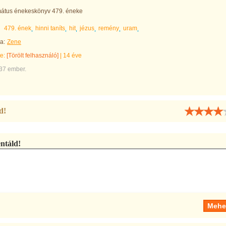
rmátus énekeskönyv 479. éneke
479. ének
hinni taníts
hit
jézus
remény
uram
a:
Zene
te:
[Törölt felhasználó]
|
14 éve
537 ember.
d!
táld!