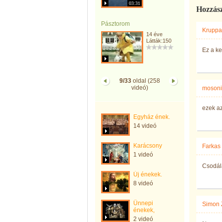
03:31
Hozzás
Pásztorom
Kruppa
14 éve
Látták:150
Ez a k
9/33
oldal (258
videó)
mosoni
ezek a
Egyház ének.
14 videó
Karácsony
Farkas 
1 videó
Csodál
Új énekek.
8 videó
Ünnepi
Simon 
énekek,
2 videó