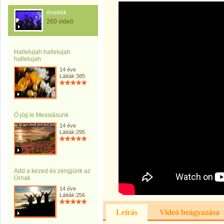
énekek
260 videó
Hallelujah hallelujah
hallelujah
14 éve
Látták:385
Ó jöjj le Messiásunk
14 éve
Látták:295
Add a kezed és zengjünk az
Úrnak
14 éve
Látták:256
Leírás
Videó beágyazása