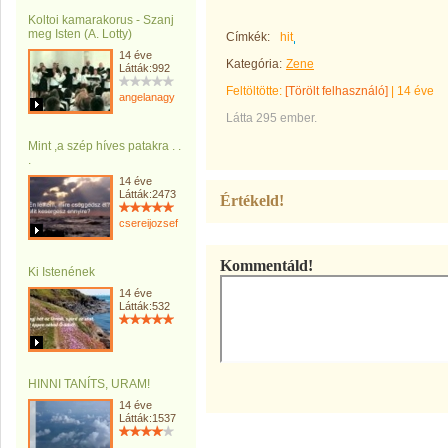
Koltoi kamarakorus - Szanj
meg Isten (A. Lotty)
Címkék:
hit
14 éve
Kategória:
Zene
Látták:992
Feltöltötte:
[Törölt felhasználó]
|
14 éve
angelanagy
Látta 295 ember.
Mint ,a szép híves patakra . .
.
14 éve
Látták:2473
Értékeld!
csereijozsef
Kommentáld!
Ki Istenének
14 éve
Látták:532
HINNI TANÍTS, URAM!
14 éve
Látták:1537