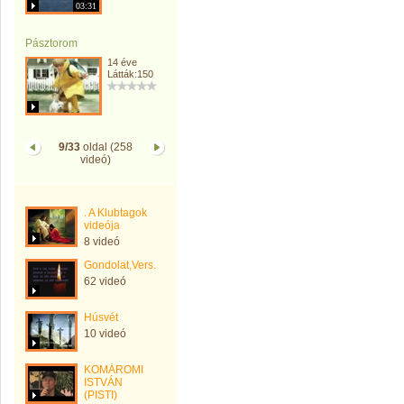
03:31
Pásztorom
14 éve
Látták:150
9/33
oldal (258
videó)
. A Klubtagok
videója
8 videó
Gondolat,Vers.
62 videó
Húsvét
10 videó
KOMÁROMI
ISTVÁN
(PISTI)