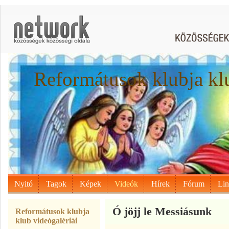
Reformátusok klubja kl
Nyitó
Tagok
Képek
Videók
Hírek
Fórum
Li
Ó jöjj le Messiásunk
Reformátusok klubja
klub videógalériái