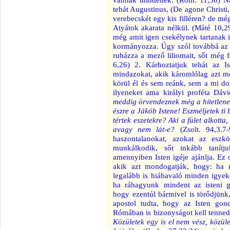
tehát Augustinus, (De agone Christ
verebecskét egy kis filléren? de még
Atyátok akarata nélkül. (Máté 10,29
még amit igen csekélynek tartanak i
kormányozza. Úgy szól továbbá az i
ruházza a mező liliomait, sőt még f
6,26) 2. Kárhoztatjuk tehát az I
mindazokat, akik káromlólag azt m
körül él és sem reánk, sem a mi dol
ilyeneket ama királyi proféta Dáv
meddig örvendeznek még a hitetlene
észre a Jákób Istene! Eszméljetek ti
tértek eszetekre? Aki a fület alkotta
avagy nem lát-e?
(Zsolt. 94,3.7
haszontalanokat, azokat az eszkö
munkálkodik, sőt inkább tanítj
amennyiben Isten igéje ajánlja. Ez 
akik azt mondogatják, hogy: ha m
legalább is hiábavaló minden igye
ha ráhagyunk mindent az isteni g
hogy ezentúl bármivel is törődjünk
apostol tudta, hogy az Isten gondv
Rómában is bizonyságot kell tenned, 
Közületek egy is el nem vész, közül