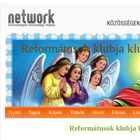
Reformátusok klubja kl
Nyitó
Tagok
Képek
Videók
Hírek
Fórum
Li
Reformátusok klubja k