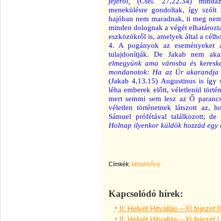
fejéről,
(Csel. 27,22.34) mindaz
menekülésre gondoltak, így szólt
hajóban nem maradnak, ti meg nem s
minden dolognak a végét elhatározta
eszközökről is, amelyek által a célhoz
4. A
pogányok az eseményeket a 
tulajdonítják. De Jakab nem ak
elmegyünk ama városba és kereske
mondanotok: Ha az Úr akarandja és
(Jakab 4,13.15) Augustinus is így
léha emberek előtt, véletlenül történ
mert semmi sem lesz az Ő parancsol
véletlen történetnek látszott az, 
Sámuel prófétával találkozott; d
Holnap ilyenkor küldök hozzád egy 
Címkék:
tanulmÁny
Kapcsolódó hírek:
II: Helvét Hitvallás---XI.fejezet I
II: Helvét Hitvallás---XI.fejezet I