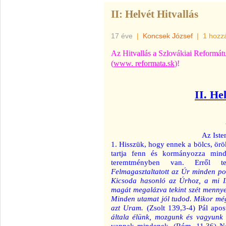
II: Helvét Hitvallás
17 éve
|
Koncsek József
|
1 hozz
Az Hitvallás a Szlovákiai Reformát
(
www. reformata.sk
)!
II. He
Az Iste
1. Hisszük, hogy ennek a bölcs, ör
tartja fenn és kormányozza min
teremtményben van. Erről te
Felmagasztaltatott az Úr minden pog
Kicsoda hasonló az Úrhoz, a mi I
magát megalázva tekint szét mennye
Minden utamat jól tudod. Mikor még
azt Uram.
(Zsolt 139,3-4) Pál apost
általa élünk, mozgunk és vagyunk
vannak mindenek. (Róm. 11,36) Nag