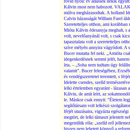
rövid nyolc év adassék nekik együtt.
Kálvin most nem habozott. VALAKI 
múlva megházasodtak. A holland Idel
Calvin házasságát William Farel ál
Szeretetteljes otthon, ami korábban
Mióta Kálvin édesanyja meghalt, s
volt, nevelőanyánál volt, s csak kics
tapasztalata volt a szeretetteljes ott
szíve mélyén annyira vágyódott. A s
Bucer mutatta fel neki. „Amióta cs
idegenkedésnek semmi jelét, hanem 
írta. – „Soha nem tudtam úgy felálln
valamit”. Bucer feleségében, Erzsébe
és vendégszeretetet teremtett, s férjé
Idelette csendes, szelíd természetével
lelki értelemben egyaránt - lázasan 
Kálvin, de amit leírt, az sokatmondó.
le. Máskor csak ennyit: ”Életem leg
segítőtársam volt lelkészi szolgálat
férjét utazásaira, vigyázta egészségi
megtört, de lelki támaszt jelentett ne
megemlítik róla: „szelíd erő jellemez
hiszen nem lehetett könnyű a reform