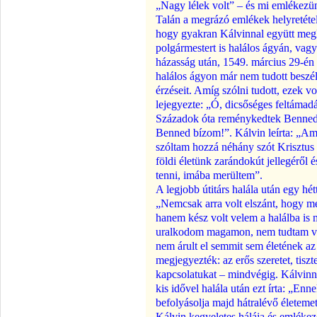
„Nagy lélek volt” – és mi emlékezü
Talán a megrázó emlékek helyretételé
hogy gyakran Kálvinnal együtt meglá
polgármestert is halálos ágyán, vagy
házasság után, 1549. március 29-én 
halálos ágyon már nem tudott beszél
érzéseit. Amíg szólni tudott, ezek v
lejegyezte: „Ó, dicsőséges feltáma
Századok óta reménykedtek Benned,
Benned bízom!”. Kálvin leírta: „Am
szóltam hozzá néhány szót Krisztus 
földi életünk zarándokút jellegéről 
tenni, imába merültem”.
A legjobb útitárs halála után egy hét
„Nemcsak arra volt elszánt, hogy me
hanem kész volt velem a halálba is 
uralkodom magamon, nem tudtam voln
nem árult el semmit sem életének az 
megjegyezték: az erős szeretet, tiszt
kapcsolatukat – mindvégig. Kálvinnak
kis idővel halála után ezt írta: „En
befolyásolja majd hátralévő életemet,
Kálvin kegyeletes hálája és emlékezé