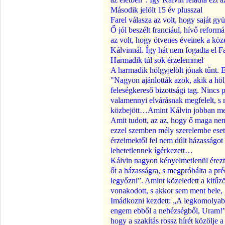
Második jelölt 15 év plusszal
Farel válasza az volt, hogy saját gy
Ő jól beszélt franciául, hívő reform
az volt, hogy ötvenes éveinek a köz
Kálvinnál. Így hát nem fogadta el Fa
Harmadik túl sok érzelemmel
A harmadik hölgyjelölt jónak tűnt. E
"Nagyon ajánlották azok, akik a hölg
feleségkereső bizottsági tag. Nincs 
valamennyi elvárásnak megfelelt, s 
közbejött…Amint Kálvin jobban megi
Amit tudott, az az, hogy ő maga nem
ezzel szemben mély szerelembe esett
érzelmektől fel nem dúlt házasságot s
lehetetlennek ígérkezett…
Kálvin nagyon kényelmetlenül érezte
őt a házasságra, s megpróbálta a pr
legyőzni”. Amint közeledett a kitűz
vonakodott, s akkor sem ment bele, „
Imádkozni kezdett: „A legkomolyab
engem ebből a nehézségből, Uram!”. 
hogy a szakítás rossz hírét közölje 