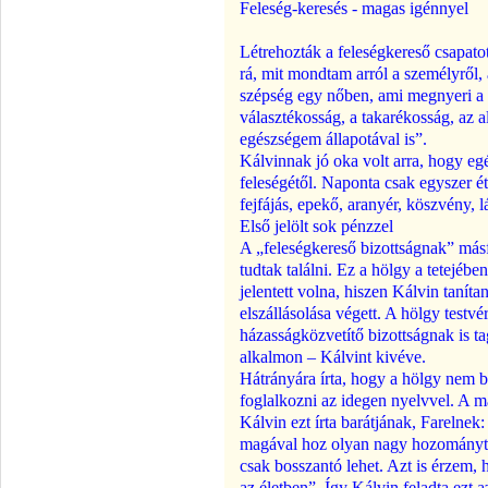
Feleség-keresés - magas igénnyel
Létrehozták a feleségkereső csapato
rá, mit mondtam arról a személyről,
szépség egy nőben, ami megnyeri a l
választékosság, a takarékosság, az a
egészségem állapotával is”.
Kálvinnak jó oka volt arra, hogy eg
feleségétől. Naponta csak egyszer é
fejfájás, epekő, aranyér, köszvény, 
Első jelölt sok pénzzel
A „feleségkereső bizottságnak” másfé
tudtak találni. Ez a hölgy a tetejéb
jelentett volna, hiszen Kálvin tanítan
elszállásolása végett. A hölgy testvé
házasságközvetítő bizottságnak is t
alkalmon – Kálvint kivéve.
Hátrányára írta, hogy a hölgy nem bes
foglalkozni az idegen nyelvvel. A má
Kálvin ezt írta barátjának, Farelnek
magával hoz olyan nagy hozományt,
csak bosszantó lehet. Azt is érzem,
az életben”. Így Kálvin feladta ezt 