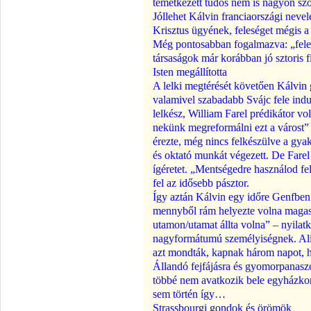
temetkezett tudós nem is nagyon szól
Jóllehet Kálvin franciaországi nevel
Krisztus ügyének, feleséget mégis a
Még pontosabban fogalmazva: „felesé
társaságok már korábban jó sztoris fi
Isten megállította
A lelki megtérését követően Kálvin 
valamivel szabadabb Svájc fele indu
lelkész, William Farel prédikátor volt
nekünk megreformálni ezt a várost” –
érezte, még nincs felkészülve a gya
és oktató munkát végezett. De Farel 
ígéretet. „Mentségedre használod fel
fel az idősebb pásztor.
Így aztán Kálvin egy időre Genfben
mennyből rám helyezte volna magass
utamon/utamat állta volna” – nyilat
nagyformátumú személyiségnek. Ali
azt mondták, kapnak három napot, 
Állandó fejfájásra és gyomorpanasz
többé nem avatkozik bele egyházko
sem történ így…
Strassbourgi gondok és örömök