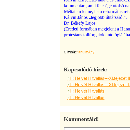
kommentárt, amit felesége utolsó napja
Méltatlan lenne, ha a református r
Kálvin János „legjobb útitársáról”.
Dr. Békefy Lajos
(Eredeti formában megjelent a Hara
protestáns tollforgatók antológiájáb
Címkék:
tanulmÁny
Kapcsolódó hírek:
II: Helvét Hitvallás---XI.fejezet I
II: Helvét Hitvallás---XI.fejezet I
II: Helvét Hitvallás
II: Helvét Hitvallás
Kommentáld!