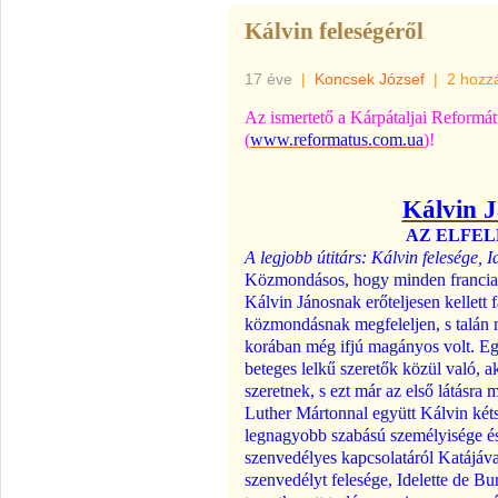
Kálvin feleségéről
17 éve
|
Koncsek József
|
2 hozz
Az ismertető a Kárpátaljai Reformá
(
www.reformatus.com.ua
)!
Kálvin J
AZ ELFEL
A legjobb útitárs: Kálvin felesége, I
Közmondásos, hogy minden francia f
Kálvin Jánosnak erőteljesen kellett
közmondásnak megfeleljen, s talán m
korában még ifjú magányos volt. E
beteges lelkű szeretők közül való, ak
szeretnek, s ezt már az első látásra m
Luther Mártonnal együtt Kálvin kéts
legnagyobb szabású személyisége és
szenvedélyes kapcsolatáról Katájáva
szenvedélyt felesége, Idelette de Bu