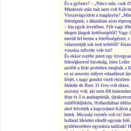
És a győztes? – „Nincs más, csak ő!
Mindezek után már nem volt Kálvin b
Visszavágyódott a magányba? „Mind
feleségnek, s állandóan azon töpren
– írta egyik levelében. Félt vagy félt
idegen lángok kettősségétől? Vagy 
merült fel benne a felelősségérzet, 
választottját sok testi terhétől? Józa
vonzása művelte vele ezt?
És ekkor eszébe jutott egy özvegya
feleségkereső bizottság, Isten Lelke
azelőtt a férje pestisben meghalt, s
ez az asszony milyen odaadással ápo
férjét, s nagy gondot viselt eközben
Idelette de Bure 31 éves volt ekkor
asszony volt, aki nem félt kimonda
férje és ő is anabaptisták, újrakeres
szülőföldjükön, Hollandiában üldözé
ahol felvették a kapcsolatot Kálvin 
lettek. Micsoda vezetés volt ez! Iste
holland Idelettet elindít egymás fel
gyülekezetben egymásra találnak! H