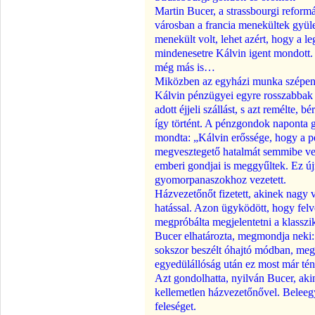
Martin Bucer, a strassbourgi reform
városban a francia menekültek gyüle
menekült volt, lehet azért, hogy a l
mindenesetre Kálvin igent mondott.
még más is…
Miközben az egyházi munka szépen f
Kálvin pénzügyei egyre rosszabbak 
adott éjjeli szállást, s azt remélte, 
így történt. A pénzgondok naponta g
mondta: „Kálvin erőssége, hogy a pé
megvesztegető hatalmát semmibe vett
emberi gondjai is meggyűltek. Ez új
gyomorpanaszokhoz vezetett.
Házvezetőnőt fizetett, akinek nagy v
hatással. Azon ügyködött, hogy felve
megpróbálta megjelentetni a klasszi
Bucer elhatározta, megmondja neki:
sokszor beszélt óhajtó módban, meg
egyedülállóság után ez most már tén
Azt gondolhatta, nyilván Bucer, akine
kellemetlen házvezetőnővel. Beleeg
feleséget.