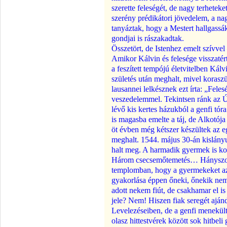
szerette feleségét, de nagy terhetek
szerény prédikátori jövedelem, a n
tanyáztak, hogy a Mestert hallgassák,
gondjai is rászakadtak.
Összetört, de Istenhez emelt szívve
Amikor Kálvin és felesége visszatért
a feszített tempójú életvitelben Kálvi
születés után meghalt, mivel koraszü
lausannei lelkésznek ezt írta: „Fele
veszedelemmel. Tekintsen ránk az Ú
lévő kis kertes házukból a genfi tóra
is magasba emelte a táj, de Alkotój
öt évben még kétszer készültek az 
meghalt. 1544. május 30-án kislányu
halt meg. A harmadik gyermek is ko
Három csecsemőtemetés… Hányszor pr
templomban, hogy a gyermekeket az 
gyakorlása éppen őneki, őnekik nem 
adott nekem fiút, de csakhamar el is
jele? Nem! Hiszen fiak seregét aján
Levelezéseiben, de a genfi menekültv
olasz hittestvérek között sok hitbeli