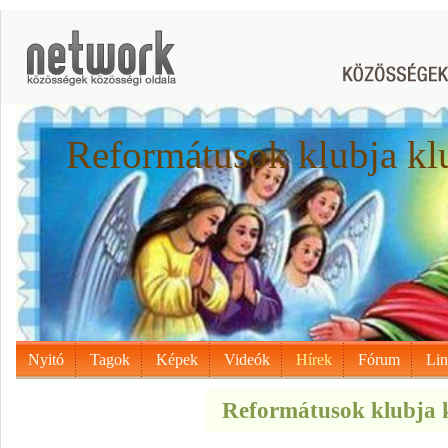
Reformátusok klubja kl
Nyitó
Tagok
Képek
Videók
Hírek
Fórum
Li
Reformátusok klubja k