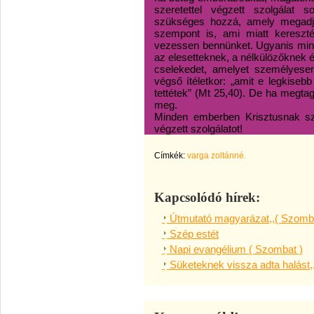
szeretettel végzett szolgálat
szükséges hozzá, amely megadja
szempont is, ami miatt kereszté
vezessen bennünket. Ugyanis mind
az elesetteknek, a nélkülözőknek é
cselekedet, amelyet személyese
végső ítéletkor: „amit e legkisebb
tettétek” (Mt 25,40). De ha megtag
meg.
Minden emberben Krisztusnak szo
végzett szolgálatot!
Címkék:
varga zoltánné.
Kapcsolódó hírek:
Útmutató magyarázat,,( Szomba
Szép estét
Napi evangélium ( Szombat )
Süketeknek vissza adta halást,