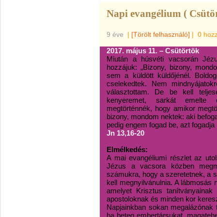
Napi evangélium ( Csütör
9 éve
|
[Törölt felhasználó]
|
0 hoz
2017. május 11. – Csütörtök
Miután a húsvéti vacsorán Jézu
hozzájuk: „Bizony, bizony, mond
sem a küldött küldőjénél. Boldog
cselekedtek. Nem mindnyájatok
választottam. De be kell telje
kenyeremet, sarkát emelte 
megtörténnék, hogy amikor megtör
bizony, mondom nektek: aki befogad
pedig engem fogad be, azt fogadja 
Jn 13,16-20
Elmélkedés:
A mai evangéliumi részlet az uto
Jézus a vacsora közben megmos
számukra, hogy a szeretetnek, a s
kell megnyilvánulnia. A lábmosás 
amelyet Krisztus tanítványainak 
apostoloknak és minden kor kereszt
Napjainkban sokan megalázónak tart
ha beteg embertársukat, magatehet