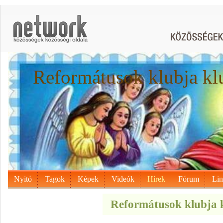
Reformátusok klubja kl
Nyitó
Tagok
Képek
Videók
Hírek
Fórum
Li
Reformátusok klubja k