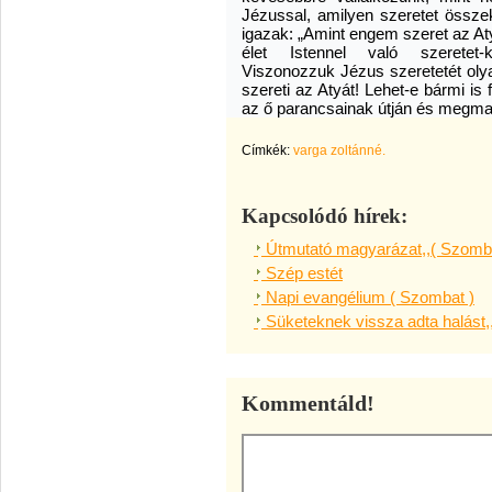
Jézussal, amilyen szeretet össze
igazak: „Amint engem szeret az Atya
élet Istennel való szeretet-ka
Viszonozzuk Jézus szeretetét ol
szereti az Atyát! Lehet-e bármi is 
az ő parancsainak útján és megma
Címkék:
varga zoltánné.
Kapcsolódó hírek:
Útmutató magyarázat,,( Szomba
Szép estét
Napi evangélium ( Szombat )
Süketeknek vissza adta halást,
Kommentáld!