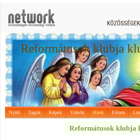
Reformátusok klubja kl
Nyitó
Tagok
Képek
Videók
Hírek
Fórum
Li
Reformátusok klubja k