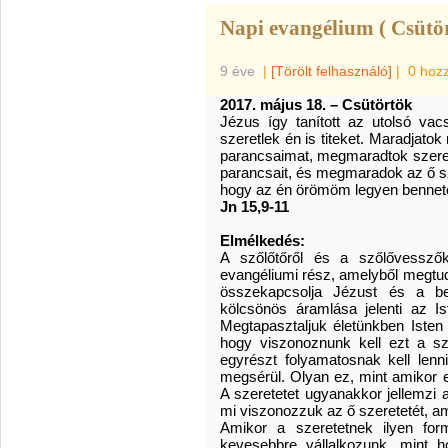
Napi evangélium ( Csütör
9 éve
|
[Törölt felhasználó]
|
0 hoz
2017. május 18. – Csütörtök
Jézus így tanított az utolsó va
szeretlek én is titeket. Maradjat
parancsaimat, megmaradtok szere
parancsait, és megmaradok az ő s
hogy az én örömöm legyen bennetek
Jn 15,9-11
Elmélkedés:
A szőlőtőről és a szőlővesszők
evangéliumi rész, amelyből megtudj
összekapcsolja Jézust és a be
kölcsönös áramlása jelenti az Is
Megtapasztaljuk életünkben Isten 
hogy viszonoznunk kell ezt a sze
egyrészt folyamatosnak kell lenn
megsérül. Olyan ez, mint amikor 
A szeretetet ugyanakkor jellemzi 
mi viszonozzuk az ő szeretetét, a
Amikor a szeretetnek ilyen fo
kevesebbre vállalkozunk, mint 