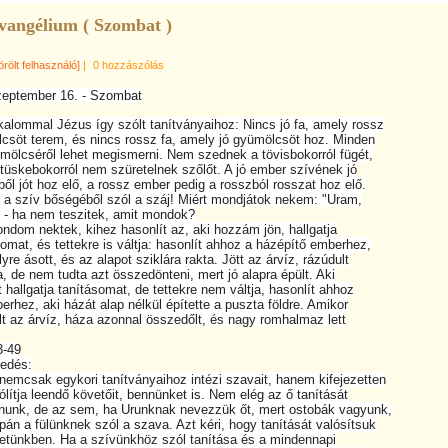
vangélium ( Szombat )
örölt felhasználó]
|
0 hozzászólás
eptember 16. - Szombat
lommal Jézus így szólt tanítványaihoz: Nincs jó fa, amely rossz
öt terem, és nincs rossz fa, amely jó gyümölcsöt hoz. Minden
ölcséről lehet megismerni. Nem szednek a tövisbokorról fügét,
skebokorról nem szüretelnek szőlőt. A jó ember szívének jó
l jót hoz elő, a rossz ember pedig a rosszból rosszat hoz elő.
 szív bőségéből szól a száj! Miért mondjátok nekem: "Uram,
 ha nem teszitek, amit mondok?
m nektek, kihez hasonlít az, aki hozzám jön, hallgatja
mat, és tettekre is váltja: hasonlít ahhoz a házépítő emberhez,
e ásott, és az alapot sziklára rakta. Jött az árvíz, rázúdult
 de nem tudta azt összedönteni, mert jó alapra épült. Aki
hallgatja tanításomat, de tettekre nem váltja, hasonlít ahhoz
hez, aki házát alap nélkül építette a puszta földre. Amikor
 az árvíz, háza azonnal összedőlt, és nagy romhalmaz lett
-49
edés:
mcsak egykori tanítványaihoz intézi szavait, hanem kifejezetten
tja leendő követőit, bennünket is. Nem elég az ő tanítását
unk, de az sem, ha Urunknak nevezzük őt, mert ostobák vagyunk,
n a fülünknek szól a szava. Azt kéri, hogy tanítását valósítsuk
ünkben. Ha a szívünkhöz szól tanítása és a mindennapi