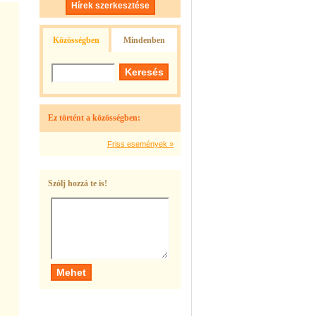
Hírek szerkesztése
Közösségben
Mindenben
Ez történt a közösségben:
Friss események »
Szólj hozzá te is!