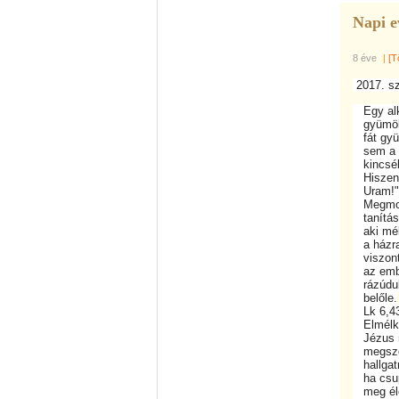
Napi e
8 éve
|
[T
2017. sz
Egy alka
gyümölcs
fát gyüm
sem a tü
kincsébő
Hiszen a
Uram!" -
Megmondo
tanításo
aki mélyr
a házra,
viszont 
az ember
rázúdult
belőle.
Lk 6,43
Elmélk
Jézus ne
megszólí
hallgatn
ha csupá
meg élet