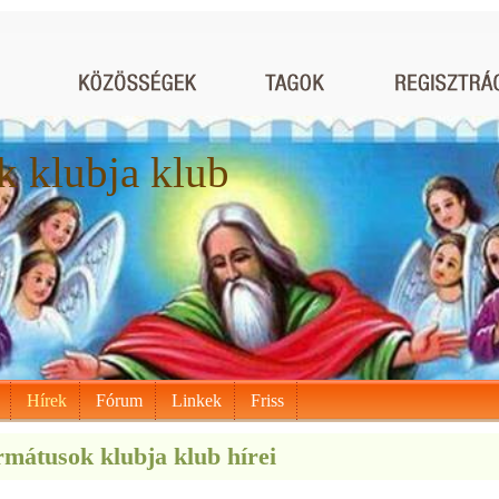
 klubja klub
Hírek
Fórum
Linkek
Friss
mátusok klubja klub hírei