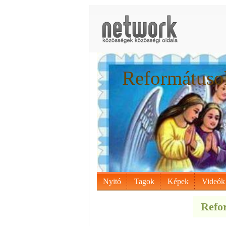
Reformátusok
Nyitó
Tagok
Képek
Videók
Refor