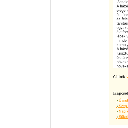
jócselek
A házépí
elegendő
életünke
és felel
tanítása
egyszerű
életform
lépek ve
minden 
komolya
A házépí
Krisztus
életünkb
növekedn
növeked
Címkék:
Kapcsol
Útmut
Szép 
Napi 
Sükete