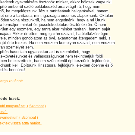
edetek gyakorlására ösztönöz minket, akkor bölcsek vagyunk.
tő emberről szóló példabeszéd arra világít rá, hogy nem
, ha megelégszünk Jézus tanításának hallgatásával, hanem
t erre a tanításra, mint igazságra érdemes alapoznunk. Oktalan
őtlen volna részünkről, ha nem engednénk, hogy a mi Urunk
 formáljon minket és jócselekedetekre ösztönözzön. Ő nem
en egy eszmére, egy tanra akar minket tanítani, hanem saját
ájára. Akkor értettem meg igazán szavait, ha életközösségre
le, minden gondolatom az övé, akaratomat átengedem neki, s
jót érte teszek. Ha nem veszem komolyan szavait, nem veszem
n személyét sem.
tés hasonlata ugyanakkor azt is szemlélteti, hogy
-követésünket és vallásosságunkat nem tekinthetjük földi
en befejezettnek, hanem szüntelenül építkeznünk, fejlődnünk,
ünk kell. Építsünk Krisztusra, fejlődjünk lélekben őbenne és ő
jék bennünk!
varga zoltánné.
ódó hírek:
ató magyarázat,,( Szombat )
estét
evangélium ( Szombat )
knek vissza adta halást,,