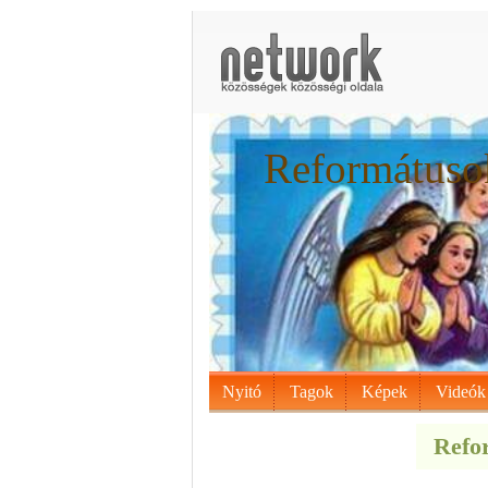
Reformátusok
Nyitó
Tagok
Képek
Videók
Refor