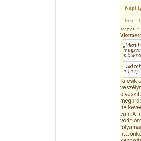
Napi I
9 éve
|
S
2017-05-11
Visszaes
„
Mert h
megszab
elbuknak
„Aki teh
10,12)
Ki esik 
veszélyn
elveszít
megpróbá
ne keve
van. A 
védelemr
folyamat
naponkén
kapcsola