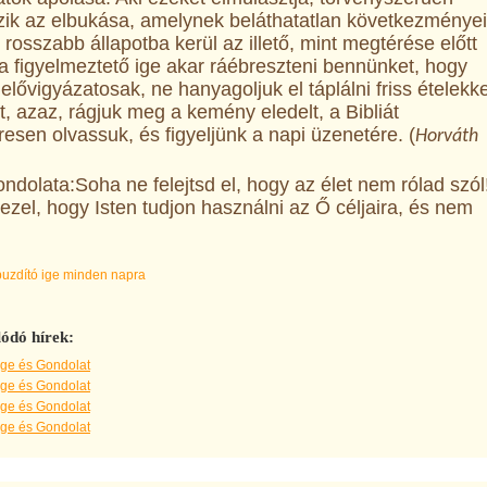
zik az elbukása, amelynek beláthatatlan következményei
 rosszabb állapotba kerül az illető, mint megtérése előtt
 a figyelmeztető ige akar ráébreszteni bennünket, hogy
elővigyázatosak, ne hanyagoljuk el táplálni friss ételekke
t, azaz, rágjuk meg a kemény eledelt, a Bibliát
esen olvassuk, és figyeljünk a napi üzenetére. (
Horváth
ondolata:
Soha ne felejtsd el, hogy az élet nem rólad szó
tezel, hogy Isten tudjon használni az Ő céljaira, és nem
buzdító ige minden napra
ódó hírek:
Ige és Gondolat
Ige és Gondolat
Ige és Gondolat
Ige és Gondolat