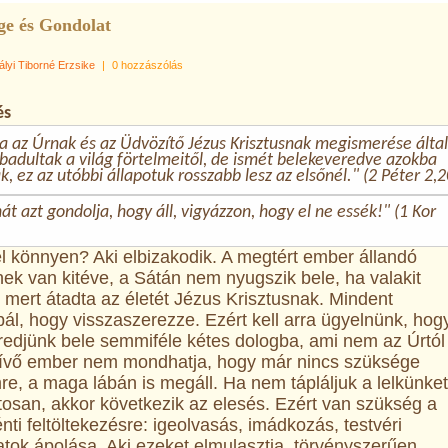
ge és Gondolat
ályi Tiborné Erzsike
|
0 hozzászólás
és
a az Úrnak és az Üdvözítő Jézus Krisztusnak megismerése által
adultak a világ förtelmeitől, de ismét belekeveredve azokba
, ez az utóbbi állapotuk rosszabb lesz az elsőnél." (2 Péter 2,2
át azt gondolja, hogy áll, vigyázzon, hogy el ne essék!" (1 Kor
el könnyen? Aki elbizakodik. A megtért ember állandó
ek van kitéve, a Sátán nem nyugszik bele, ha valakit
, mert átadta az életét Jézus Krisztusnak. Mindent
l, hogy visszaszerezze. Ezért kell arra ügyelnünk, hog
redjünk bele semmiféle kétes dologba, ami nem az Úrtól
hívő ember nem mondhatja, hogy már nincs szüksége
e, a maga lábán is megáll. Ha nem tápláljuk a lelkünket
osan, akkor következik az elesés. Ezért van szükség a
ti feltöltekezésre: igeolvasás, imádkozás, testvéri
tok ápolása. Aki ezeket elmulasztja, törvényszerűen