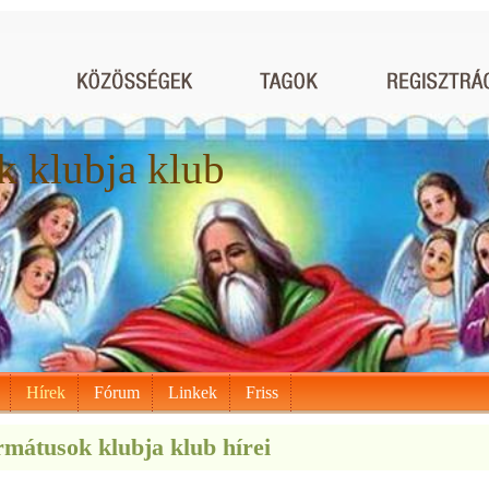
 klubja klub
Hírek
Fórum
Linkek
Friss
mátusok klubja klub hírei