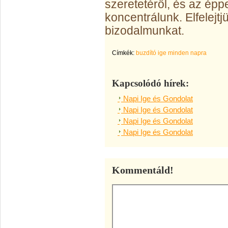
szeretetéről, és az épp
koncentrálunk. Elfelejtj
bizodalmunkat.
Címkék:
buzdító ige minden napra
Kapcsolódó hírek:
Napi Ige és Gondolat
Napi Ige és Gondolat
Napi Ige és Gondolat
Napi Ige és Gondolat
Kommentáld!