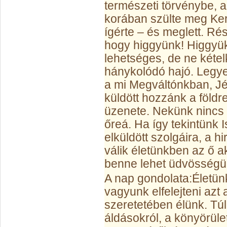
természeti törvénybe, 
korában szülte meg Ker
ígérte – és meglett. Ré
hogy higgyünk! Higgyük
lehetséges, de ne kétel
hánykolódó hajó. Legye
a mi Megváltónkban, Jéz
küldött hozzánk a földre
üzenete. Nekünk nincs
őreá. Ha így tekintünk 
elküldött szolgáira, a hi
válik életünkben az ő 
benne lehet üdvösségün
A nap gondolata:
Életün
vagyunk elfelejteni azt 
szeretetében élünk. Tú
áldásokról, a könyörüle