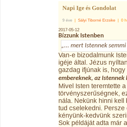
Napi Ige és Gondolat
9 éve
|
Sályi Tiborné Erzsike
|
0 h
2017-05-12
Bízzunk Istenben
„... mert Istennek semmi
Van-e bizodalmunk Iste
igéje által. Jézus nyíl
gazdag ifjúnak is, hogy
embereknek, az Istennek 
Mivel Isten teremtette a 
törvényszerűségnek, ez
nála. Nekünk hinni kel
tud cselekedni. Persze 
kényünk-kedvünk szerin
Sok példáját adta már 