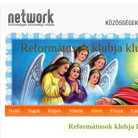
Reformátusok klubja kl
Nyitó
Tagok
Képek
Videók
Hírek
Fórum
Li
Reformátusok klubja k