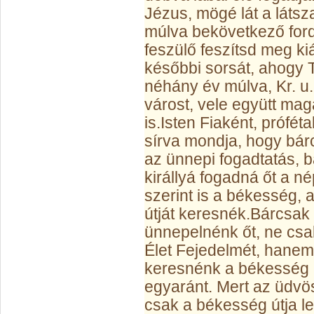
Jézus, mögé lát a látsz
múlva bekövetkező fordul
feszülő feszítsd meg ki
későbbi sorsát, ahogy T
néhány év múlva, Kr. u.
várost, vele együtt mag
is.
Isten Fiaként, próféta
sírva mondja, hogy bár
az ünnepi fogadtatás, bá
királlyá fogadná őt a n
szerint is a békesség,
útját keresnék.
Bárcsak 
ünnepelnénk őt, ne csa
Élet Fejedelmét, hanem 
keresnénk a békesség ú
egyaránt. Mert az üdvös
csak a békesség útja le