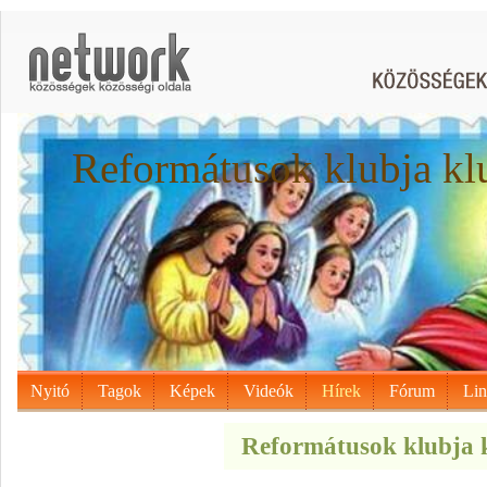
Reformátusok klubja kl
Nyitó
Tagok
Képek
Videók
Hírek
Fórum
Li
Reformátusok klubja k