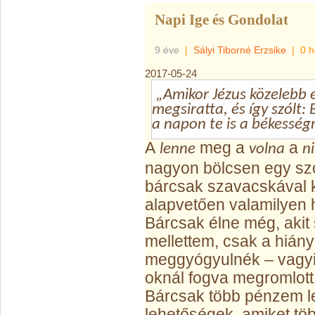
Napi Ige és Gondolat
9 éve
|
Sályi Tiborné Erzsike
|
0 h
2017-05-24
„Amikor Jézus közelebb é
megsiratta, és így szólt:
a napon te is a békességr
A
meg a
a
lenne
volna
n
nagyon bölcsen egy sz
bárcsak szavacskával 
alapvetően valamilyen 
Bárcsak élne még, akit
mellettem, csak a hián
meggyógyulnék – vagy
oknál fogva megromlott
Bárcsak több pénzem l
lehetőségek, amiket tö