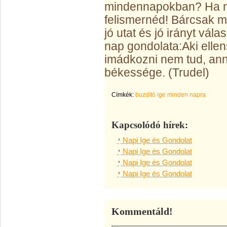
mindennapokban? Ha 
felismernéd! Bárcsak 
jó utat és jó irányt vála
nap gondolata:
Aki elle
imádkozni nem tud, ann
békessége. (Trudel)
Címkék:
buzdító ige minden napra
Kapcsolódó hírek:
Napi Ige és Gondolat
Napi Ige és Gondolat
Napi Ige és Gondolat
Napi Ige és Gondolat
Kommentáld!