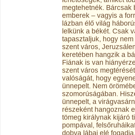
megtehetnék. Bárcsak 
emberek – vagyis a for
lázban élő világ hábor
lelkünk a békét. Csak 
tapasztaljuk, hogy nem
szent város, Jeruzsálem
keretében hangzik a bá
Fiának is van hiányérze
szent város megtérését
valóságát, hogy egyene
ünnepelt. Nem örömébe
szomorúságában. Hisze
ünnepelt, a virágvasár
részeként hangoznak e
tömeg királynak kijáró ti
pompával, felsőruháikat 
dobva lábai elé fogadja