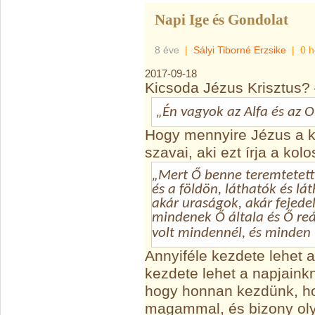
Napi Ige és Gondolat
8 éve
|
Sályi Tiborné Erzsike
|
0 h
2017-09-18
Kicsoda Jézus Krisztus? 
„Én vagyok az Alfa és az O
Hogy mennyire Jézus a ke
szavai, aki ezt írja a ko
„Mert Ő benne teremtetet
és a földön, láthatók és lát
akár uraságok, akár fejed
mindenek Ő általa és Ő reá
volt mindennél, és minden 
Annyiféle kezdete lehet a
kezdete lehet a napjainkn
hogy honnan kezdünk, h
magammal, és bizony o