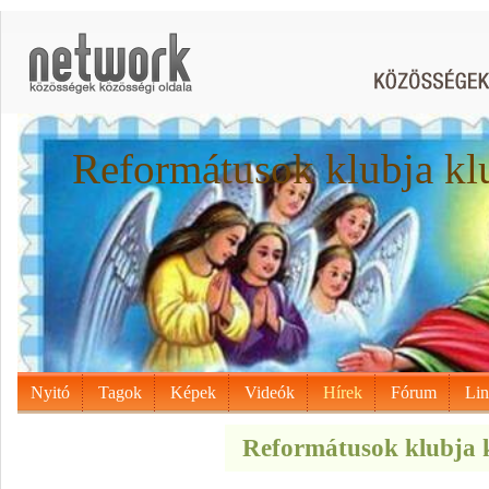
Reformátusok klubja kl
Nyitó
Tagok
Képek
Videók
Hírek
Fórum
Li
Reformátusok klubja k