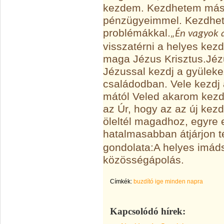
kezdem. Kezdhetem más
pénzügyeimmel. Kezdhete
problémákkal.
„Én vagyok 
visszatérni a helyes kez
maga Jézus Krisztus.
Jéz
Jézussal kezdj a gyüleke
családodban. Vele kezdj 
mától Veled akarom kezde
az Úr, hogy az az új kez
öleltél magadhoz, egyre
hatalmasabban átjárjon 
gondolata:
A helyes imád
közösségápolás.
Címkék:
buzdító ige minden napra
Kapcsolódó hírek: