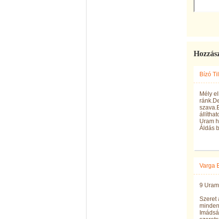
Hozzás
Bízó Til
Mély el
ránk.De
szava.E
állíthat
Uram há
Áldás 
Varga 
9 Uram,
Szeret 
minden 
Imádság