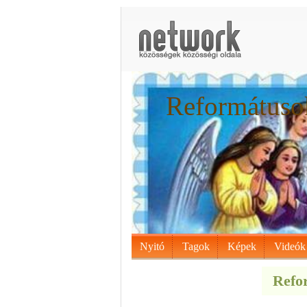
Reformátusok
Nyitó
Tagok
Képek
Videók
Refor