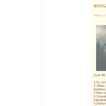
ROSS
14 éve
|
Zsolt 89,
1 Az ezr
2 URam, 
hirdetem
3 Mert e
4 Szövet
Dávidnak
5 Örökre