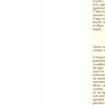
(Szela.)
6 Az ege
gyülekez
7 Mert ki
hasonló 
8 Igen r
között, a
9 URam, 
téged!
ROS
Szeret a
minden r
A könyvt
parkolóh
csodálko
Ha igen,
Isten hű
Felhívta
az esete
elvontat
álltam, 
szabad.
Az én fi
volt Ist
igazából
percben 