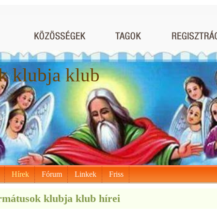
 klubja klub
Hírek
Fórum
Linkek
Friss
mátusok klubja klub hírei