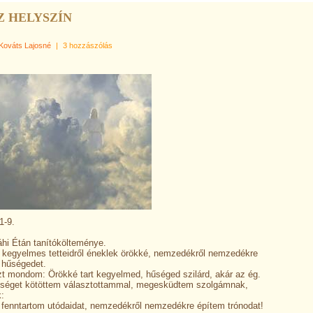
Z HELYSZÍN
Kováts Lajosné
|
3 hozzászólás
1-9.
áhi Étán tanítókölteménye.
kegyelmes tetteidről éneklek örökké, nemzedékről nemzedékre
 hűségedet.
zt mondom: Örökké tart kegyelmed, hűséged szilárd, akár az ég.
séget kötöttem választottammal, megesküdtem szolgámnak,
:
 fenntartom utódaidat, nemzedékről nemzedékre építem trónodat!