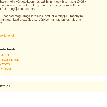
 bajok, könnyű kételkedni, és azt hinni, hogy Isten nem törődik
Azonban az ő szeretete, kegyelme és hűsége nem változik.
ló és megújul minden nap!
 Bocsásd meg, drága Istenünk, amikor elfelejtjük, mennyire
 minket. Hadd érezzük a szívünkben mindig biztosnak a te
t.
ige
történet
ódó hírek:
MEKI HIT
NI IDŐPONTOK
VEDÉS
ES HANG
táld!