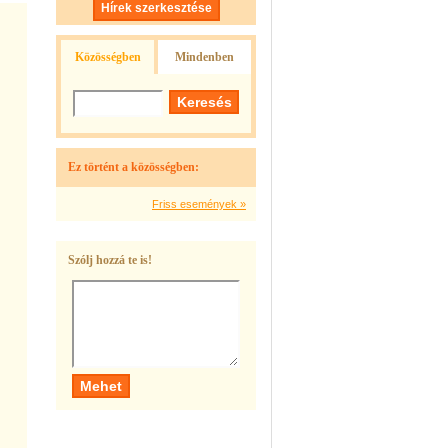
Hírek szerkesztése
Közösségben
Mindenben
Ez történt a közösségben:
Friss események »
Szólj hozzá te is!