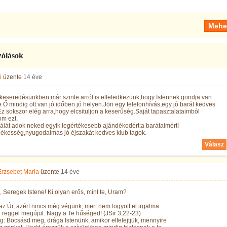
zólások
i
üzente
14 éve
keseredésünkben már szinte arról is elfeledkezünk,hogy Istennek gondja van
 Ő mindig ott van jó időben jó helyen.Jön egy telefonhívás,egy jó barát kedves
z sokszor elég arra,hogy elcsituljon a keserűség.Saját tapasztalataimból
om ezt.
lát adok neked egyik legértékesebb ajándékodért:a barátaimért!
békesség,nyugodalmas jó éjszakát kedves klub tagok.
Válasz
Erzsebet Maria
üzente
14 éve
 Seregek Istene! Ki olyan erős, mint te, Uram?
az Úr, azért nincs még végünk, mert nem fogyott el irgalma:
reggel megújul. Nagy a Te hűséged! (JSir 3,22-23)
: Bocsásd meg, drága Istenünk, amikor elfelejtjük, mennyire