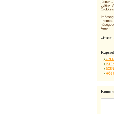
jönnek a
velünk. 
Örökkéva
Imádság:
szeretsz
hűségede
Ámen.
Címkék:
Kapcsol
GYER
ISTE
SZEN
HŐSI
Kommen