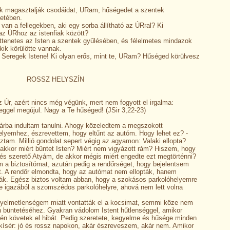
k magasztalják csodáidat, URam, hűségedet a szentek
etében.
 van a fellegekben, aki egy sorba állítható az ÚRral? Ki
az ÚRhoz az istenfiak között?
ettenetes az Isten a szentek gyűlésében, és félelmetes mindazok
kik körülötte vannak.
Seregek Istene! Ki olyan erős, mint te, URam? Hűséged körülvesz
SZ HELYSZÍN
z Úr, azért nincs még végünk, mert nem fogyott el irgalma:
eggel megújul. Nagy a Te hűséged! (JSir 3,22-23)
árba indultam tanulni. Ahogy közeledtem a megszokott
elyemhez, észrevettem, hogy eltűnt az autóm. Hogy lehet ez? -
ztam. Millió gondolat sepert végig az agyamon: Valaki ellopta?
 akkor miért büntet Isten? Miért nem vigyázott rám? Hiszem, hogy
 és szerető Atyám, de akkor mégis miért engedte ezt megtörténni?
m a biztosítómat, azután pedig a rendőrséget, hogy bejelentsem
t. A rendőr elmondta, hogy az autómat nem ellopták, hanem
ták. Egész biztos voltam abban, hogy a szokásos parkolóhelyemre
de igazából a szomszédos parkolóhelyre, ahová nem lett volna
gyelmetlenségem miatt vontatták el a kocsimat, semmi köze nem
en büntetéséhez. Gyakran vádolom Istent hűtlenséggel, amikor
 én követek el hibát. Pedig szeretete, kegyelme és hűsége minden
kísér: jó és rossz napokon, akár észreveszem, akár nem. Amikor